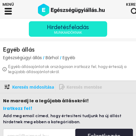
Hirdetésfeladás
MUNKAADÓKNAK
Egyéb állás
Egészségügyi állás
Bárhol
Egyéb
/
/
Egyéb állásajánlatok országosan iratkozz fel, hogy értesülj a
legújabb állásajánlatokról.
Keresés módosítása
Keresés mentése
Ne maradj le
a legújabb állásokról!
Iratkozz fel!
Add meg email címed, hogy értesíteni tudjunk ha új állást
hirdetnek meg ebben a kategóriában.