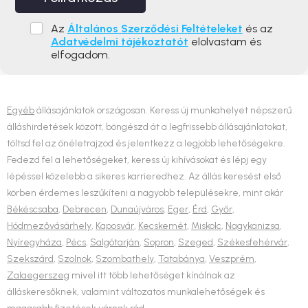
Az
Általános Szerződési Feltételeket
és az
Adatvédelmi tájékoztatót
elolvastam és
elfogadom.
Egyéb
állásajánlatok országosan. Keress új munkahelyet népszerű
álláshirdetések között, böngészd át a legfrissebb állásajánlatokat,
töltsd fel az önéletrajzod és jelentkezz a legjobb lehetőségekre.
Fedezd fel a lehetőségeket, keress új kihívásokat és lépj egy
lépéssel közelebb a sikeres karrieredhez. Az állás keresést első
körben érdemes leszűkíteni a nagyobb településekre, mint akár
Békéscsaba
,
Debrecen
,
Dunaújváros
,
Eger
,
Érd
,
Győr
,
Hódmezővásárhely
,
Kaposvár
,
Kecskemét
,
Miskolc
,
Nagykanizsa
,
Nyíregyháza
,
Pécs
,
Salgótarján
,
Sopron
,
Szeged
,
Székesfehérvár
,
Szekszárd
,
Szolnok
,
Szombathely
,
Tatabánya
,
Veszprém
,
Zalaegerszeg
mivel itt több lehetőséget kínálnak az
álláskeresőknek, valamint változatos munkalehetőségek és