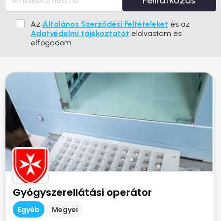
Feliratkozás
Az
Általános Szerződési Feltételeket
és az
Adatvédelmi tájékoztatót
elolvastam és
elfogadom.
Gyógyszerellátási operátor
Egyéb
Megyei