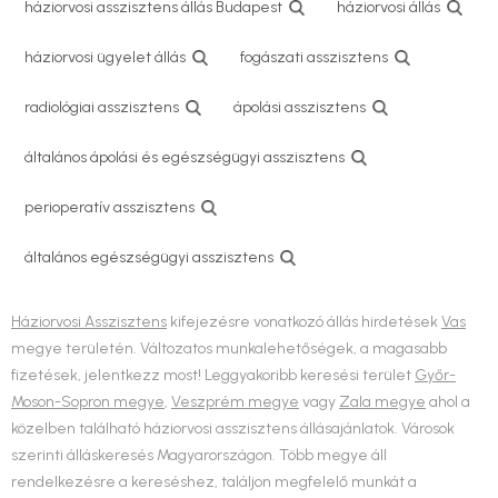
háziorvosi asszisztens állás Budapest
háziorvosi állás
háziorvosi ügyelet állás
fogászati asszisztens
radiológiai asszisztens
ápolási asszisztens
általános ápolási és egészségügyi asszisztens
perioperatív asszisztens
általános egészségügyi asszisztens
Háziorvosi Asszisztens
kifejezésre vonatkozó állás hirdetések
Vas
megye területén. Változatos munkalehetőségek, a magasabb
fizetések, jelentkezz most! Leggyakoribb keresési terület
Győr-
Moson-Sopron megye
,
Veszprém megye
vagy
Zala megye
ahol a
közelben található háziorvosi asszisztens állásajánlatok. Városok
szerinti álláskeresés Magyarországon. Több megye áll
rendelkezésre a kereséshez, találjon megfelelő munkát a