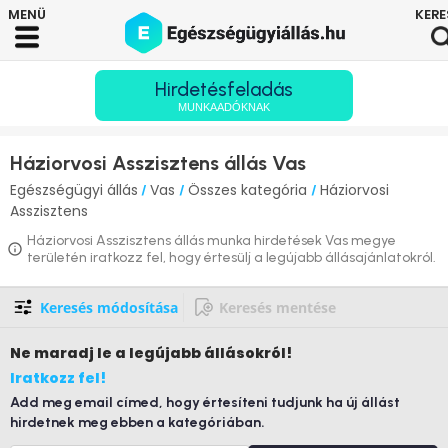
Hirdetésfeladás
MUNKAADÓKNAK
Háziorvosi Asszisztens állás Vas
Egészségügyi állás
Vas
Összes kategória
Háziorvosi
/
/
/
Asszisztens
Háziorvosi Asszisztens állás munka hirdetések Vas megye
területén iratkozz fel, hogy értesülj a legújabb állásajánlatokról.
Keresés módosítása
Keresés mentése
Ne maradj le
a legújabb állásokról!
Iratkozz fel!
Add meg email címed, hogy értesíteni tudjunk ha új állást
hirdetnek meg ebben a kategóriában.