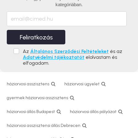
kategóriában.
Feliratkozás
Az
Általános Szerződési Feltételeket
és az
Adatvédelmi tájékoztatót
elolvastam és
elfogadom.
háziorvosi asszisztens
háziorvosi ügyelet
gyermek háziorvosi asszisztens
háziorvosi állás Budapest
háziorvosi állás pályázat
háziorvosi asszisztensi állás Debrecen