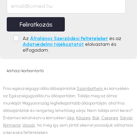
Feliratkozás
Az
Általános Szerződési Feltételeket
és az
Adatvédelmi tájékoztatót
elolvastam és
elfogadom.
kórházi karbantartó
Friss egészségügyi állás állásajánlatok
Szombathely
és környékén
az Egészségügyiállás.hu állásportálon. Találja meg az álmai
munkáját Magyarország legfelkapottabb állásportálján, ahol friss
állásajánlatok és rengeteg lehetőség várja. Nem találja amit keres?
Érdemes körülnézni a környéken
Vép
,
Kőszeg
,
Bük
,
Csepreg
,
Sárvár
,
Körmend
,
Vasvár
, ha még így sem jártál sikerrel javasoljuk változtass
a keresési feltételeken.