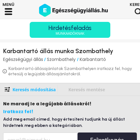
Hirdetésfeladás
MUNKAADÓKNAK
Karbantartó állás munka Szombathely
Egészségügyi állás
Szombathely
Karbantartó
/
/
Karbantartó állásajánlatok Szombathelyen iratkozz fel, hogy
értesülj a legújabb állásajánlatokról.
Keresés módosítása
Keresés mentése
Ne maradj le
a legújabb állásokról!
Iratkozz fel!
Add meg email címed, hogy értesíteni tudjunk ha új állást
hirdetnek meg ebben a kategóriában.