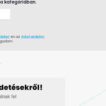
 a kategóriában.
eleket
és az
Adatvédelmi
ogadom.
.
rdetésekről!
adnak fel