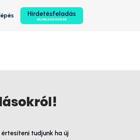
Hirdetésfeladás
lépés
MUNKAADÓKNAK
lásokról!
rtesíteni tudjunk ha új