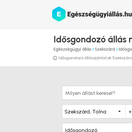
Idősgondozó állás
Egészségügyi állás
Szekszárd
Idősg
/
/
Idősgondozó állásajánlatok Szekszárdon
Idősgondozó