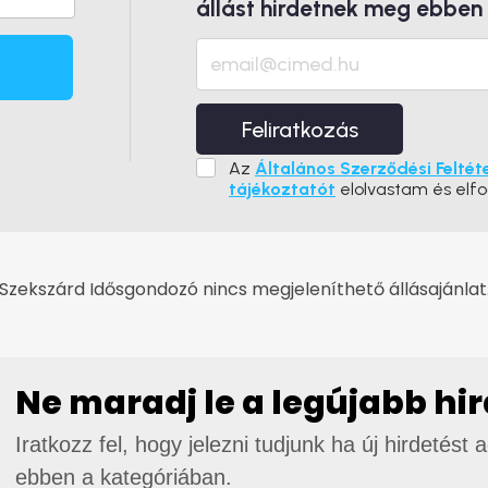
állást hirdetnek meg ebben
Feliratkozás
Az
Általános Szerződési Feltét
tájékoztatót
elolvastam és elf
Szekszárd Idősgondozó nincs megjeleníthető állásajánlat
Ne maradj le a legújabb hi
Iratkozz fel, hogy jelezni tudjunk ha új hirdetést 
ebben a kategóriában.