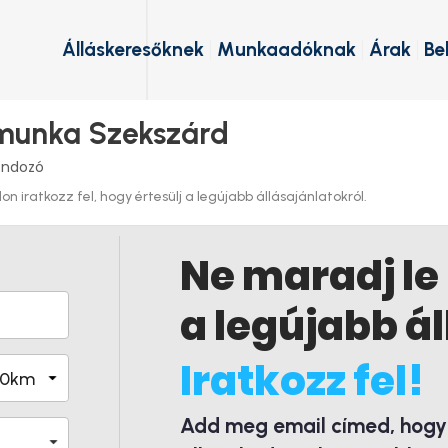
Álláskeresőknek
Munkaadóknak
Árak
Be
 munka Szekszárd
ondozó
 iratkozz fel, hogy értesülj a legújabb állásajánlatokról.
Ne maradj le
a legújabb ál
Iratkozz fel!
Add meg email címed, hogy é