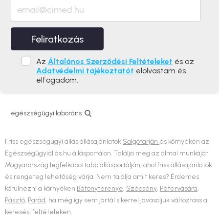
Feliratkozás
Az
Általános Szerződési Feltételeket
és az
Adatvédelmi tájékoztatót
elolvastam és
elfogadom.
egészségügyi laboráns
Friss egészségügyi állás állásajánlatok
Salgótarján
és környékén az
Egészségügyiállás.hu állásportálon. Találja meg az álmai munkáját
Magyarország legfelkapottabb állásportálján, ahol friss állásajánlatok
és rengeteg lehetőség várja. Nem találja amit keres? Érdemes
körülnézni a környéken
Bátonyterenye
,
Szécsény
,
Pétervására
,
Pásztó
,
Parád
, ha még így sem jártál sikerrel javasoljuk változtass a
keresési feltételeken.