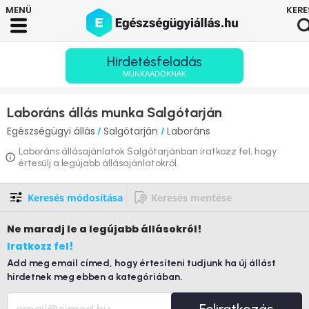
Hirdetésfeladás
MUNKAADÓKNAK
Laboráns állás munka Salgótarján
Egészségügyi állás
Salgótarján
Laboráns
/
/
Laboráns állásajánlatok Salgótarjánban iratkozz fel, hogy
értesülj a legújabb állásajánlatokról.
Keresés módosítása
Keresés mentése
Ne maradj le
a legújabb állásokról!
Iratkozz fel!
Add meg email címed, hogy értesíteni tudjunk ha új állást
hirdetnek meg ebben a kategóriában.