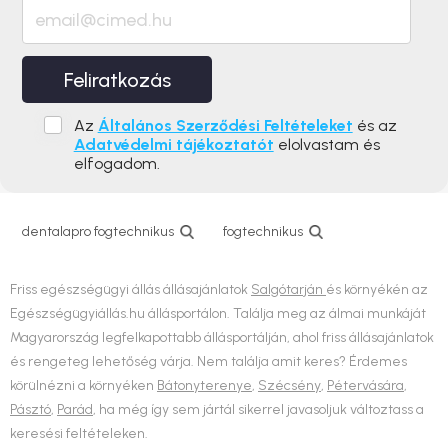
Feliratkozás
Az
Általános Szerződési Feltételeket
és az
Adatvédelmi tájékoztatót
elolvastam és
elfogadom.
dentalapro fogtechnikus
fogtechnikus
Friss egészségügyi állás állásajánlatok
Salgótarján
és környékén az
Egészségügyiállás.hu állásportálon. Találja meg az álmai munkáját
Magyarország legfelkapottabb állásportálján, ahol friss állásajánlatok
és rengeteg lehetőség várja. Nem találja amit keres? Érdemes
körülnézni a környéken
Bátonyterenye
,
Szécsény
,
Pétervására
,
Pásztó
,
Parád
, ha még így sem jártál sikerrel javasoljuk változtass a
keresési feltételeken.