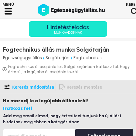
Hirdetésfeladás
MUNKAADÓKNAK
Fogtechnikus állás munka Salgótarján
Egészségügyi állás
Salgótarján
Fogtechnikus
/
/
Fogtechnikus állásajánlatok Salgótarjánban iratkozz fel, hogy
értesülj a legújabb állásajánlatokról.
Keresés módosítása
Keresés mentése
Ne maradj le
a legújabb állásokról!
Iratkozz fel!
Add meg email címed, hogy értesíteni tudjunk ha új állást
hirdetnek meg ebben a kategóriában.