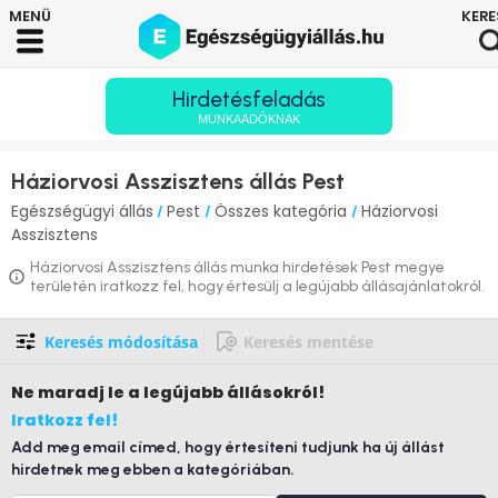
Hirdetésfeladás
MUNKAADÓKNAK
Háziorvosi Asszisztens állás Pest
Egészségügyi állás
Pest
Összes kategória
Háziorvosi
/
/
/
Asszisztens
Háziorvosi Asszisztens állás munka hirdetések Pest megye
területén iratkozz fel, hogy értesülj a legújabb állásajánlatokról.
Keresés módosítása
Keresés mentése
Ne maradj le
a legújabb állásokról!
Iratkozz fel!
Add meg email címed, hogy értesíteni tudjunk ha új állást
hirdetnek meg ebben a kategóriában.