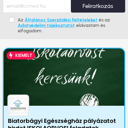
Feliratkozás
Az
Általános Szerződési Feltételeket
és az
Adatvédelmi tájékoztatót
elolvastam és
elfogadom.
KIEMELT
Biatorbágyi Egészségház pályázatot