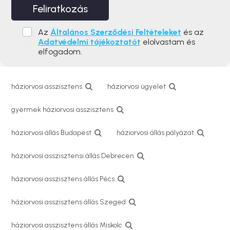
Feliratkozás
Az
Általános Szerződési Feltételeket
és az
Adatvédelmi tájékoztatót
elolvastam és
elfogadom.
háziorvosi asszisztens
háziorvosi ügyelet
gyermek háziorvosi asszisztens
háziorvosi állás Budapest
háziorvosi állás pályázat
háziorvosi asszisztensi állás Debrecen
háziorvosi asszisztens állás Pécs
háziorvosi asszisztens állás Szeged
háziorvosi asszisztens állás Miskolc