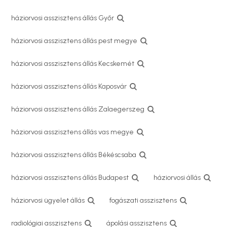
háziorvosi asszisztens állás Győr
háziorvosi asszisztens állás pest megye
háziorvosi asszisztens állás Kecskemét
háziorvosi asszisztens állás Kaposvár
háziorvosi asszisztens állás Zalaegerszeg
háziorvosi asszisztens állás vas megye
háziorvosi asszisztens állás Békéscsaba
háziorvosi asszisztens állás Budapest
háziorvosi állás
háziorvosi ügyelet állás
fogászati asszisztens
radiológiai asszisztens
ápolási asszisztens