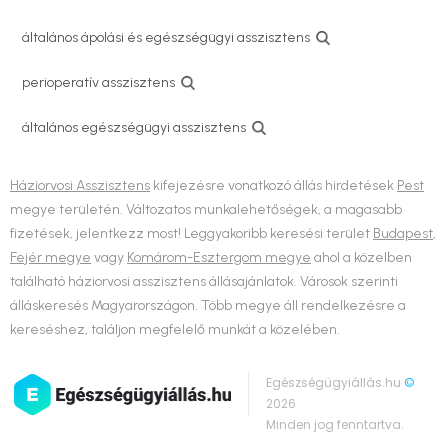
általános ápolási és egészségügyi asszisztens
perioperatív asszisztens
általános egészségügyi asszisztens
Háziorvosi Asszisztens
kifejezésre vonatkozó állás hirdetések
Pest
megye területén. Változatos munkalehetőségek, a magasabb
fizetések, jelentkezz most! Leggyakoribb keresési terület
Budapest
,
Fejér megye
vagy
Komárom-Esztergom megye
ahol a közelben
található háziorvosi asszisztens állásajánlatok. Városok szerinti
álláskeresés Magyarországon. Több megye áll rendelkezésre a
kereséshez, találjon megfelelő munkát a közelében.
Egészségügyiállás.hu
©
2026
Minden jog fenntartva.