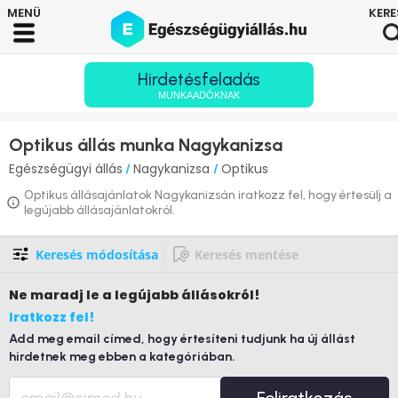
Hirdetésfeladás
MUNKAADÓKNAK
Optikus állás munka Nagykanizsa
Egészségügyi állás
Nagykanizsa
Optikus
/
/
Optikus állásajánlatok Nagykanizsán iratkozz fel, hogy értesülj a
legújabb állásajánlatokról.
Keresés módosítása
Keresés mentése
Ne maradj le
a legújabb állásokról!
Iratkozz fel!
Add meg email címed, hogy értesíteni tudjunk ha új állást
hirdetnek meg ebben a kategóriában.