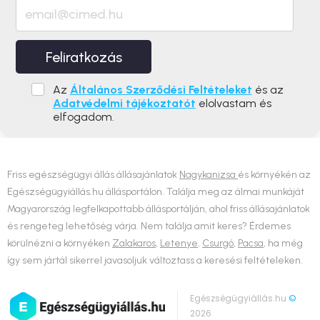
Feliratkozás
Az
Általános Szerződési Feltételeket
és az
Adatvédelmi tájékoztatót
elolvastam és
elfogadom.
Friss egészségügyi állás állásajánlatok
Nagykanizsa
és környékén az
Egészségügyiállás.hu állásportálon. Találja meg az álmai munkáját
Magyarország legfelkapottabb állásportálján, ahol friss állásajánlatok
és rengeteg lehetőség várja. Nem találja amit keres? Érdemes
körülnézni a környéken
Zalakaros
,
Letenye
,
Csurgó
,
Pacsa
, ha még
így sem jártál sikerrel javasoljuk változtass a keresési feltételeken.
Egészségügyiállás.hu
©
2026