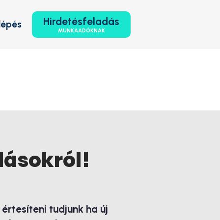
Hirdetésfeladás
lépés
MUNKAADÓKNAK
lásokról!
rtesíteni tudjunk ha új