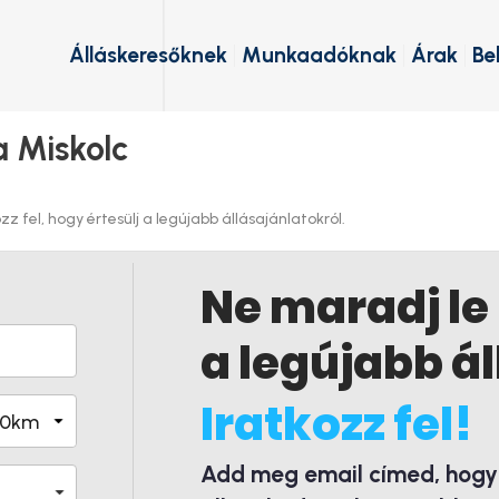
Álláskeresőknek
Munkaadóknak
Árak
Be
a Miskolc
z fel, hogy értesülj a legújabb állásajánlatokról.
Ne maradj le
a legújabb ál
Iratkozz fel!
Add meg email címed, hogy é