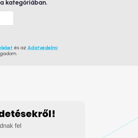
 a kategóriában.
eleket
és az
Adatvédelmi
ogadom.
rdetésekről!
adnak fel