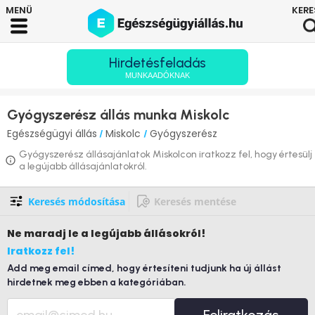
Hirdetésfeladás
MUNKAADÓKNAK
Gyógyszerész állás munka Miskolc
Egészségügyi állás
Miskolc
Gyógyszerész
/
/
Gyógyszerész állásajánlatok Miskolcon iratkozz fel, hogy értesülj
a legújabb állásajánlatokról.
Keresés módosítása
Keresés mentése
Ne maradj le
a legújabb állásokról!
Iratkozz fel!
Add meg email címed, hogy értesíteni tudjunk ha új állást
hirdetnek meg ebben a kategóriában.