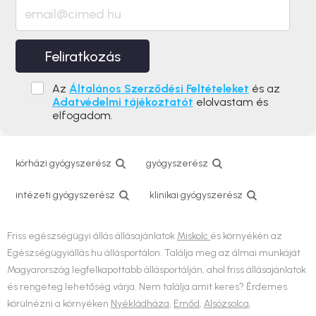
Feliratkozás
Az
Általános Szerződési Feltételeket
és az
Adatvédelmi tájékoztatót
elolvastam és
elfogadom.
kórházi gyógyszerész
gyógyszerész
intézeti gyógyszerész
klinikai gyógyszerész
Friss egészségügyi állás állásajánlatok
Miskolc
és környékén az
Egészségügyiállás.hu állásportálon. Találja meg az álmai munkáját
Magyarország legfelkapottabb állásportálján, ahol friss állásajánlatok
és rengeteg lehetőség várja. Nem találja amit keres? Érdemes
körülnézni a környéken
Nyékládháza
,
Emőd
,
Alsózsolca
,