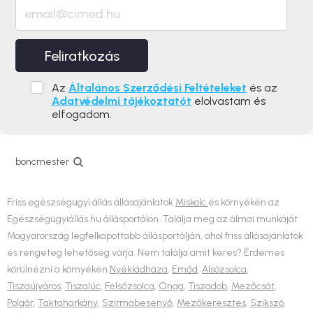
Feliratkozás
Az
Általános Szerződési Feltételeket
és az
Adatvédelmi tájékoztatót
elolvastam és
elfogadom.
boncmester
Friss egészségügyi állás állásajánlatok
Miskolc
és környékén az
Egészségügyiállás.hu állásportálon. Találja meg az álmai munkáját
Magyarország legfelkapottabb állásportálján, ahol friss állásajánlatok
és rengeteg lehetőség várja. Nem találja amit keres? Érdemes
körülnézni a környéken
Nyékládháza
,
Emőd
,
Alsózsolca
,
Tiszaújváros
,
Tiszalúc
,
Felsőzsolca
,
Onga
,
Tiszadob
,
Mezőcsát
,
Polgár
,
Taktaharkány
,
Szirmabesenyő
,
Mezőkeresztes
,
Szikszó
,