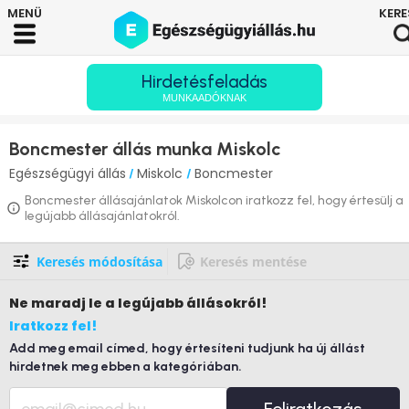
Hirdetésfeladás
MUNKAADÓKNAK
Boncmester állás munka Miskolc
Egészségügyi állás
Miskolc
Boncmester
/
/
Boncmester állásajánlatok Miskolcon iratkozz fel, hogy értesülj a
legújabb állásajánlatokról.
Keresés módosítása
Keresés mentése
Ne maradj le
a legújabb állásokról!
Iratkozz fel!
Add meg email címed, hogy értesíteni tudjunk ha új állást
hirdetnek meg ebben a kategóriában.