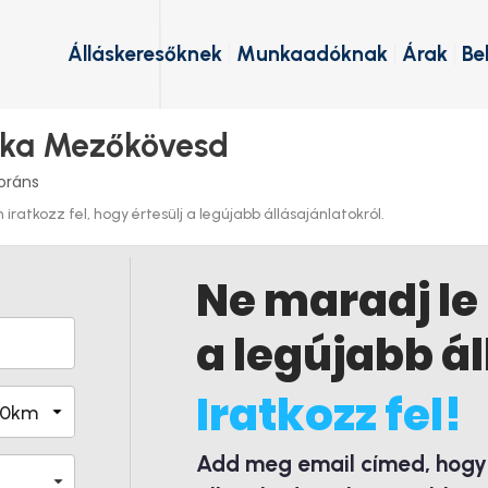
Álláskeresőknek
Munkaadóknak
Árak
Be
nka Mezőkövesd
oráns
ratkozz fel, hogy értesülj a legújabb állásajánlatokról.
Ne maradj le
a legújabb ál
Iratkozz fel!
Add meg email címed, hogy é