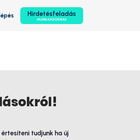
Hirdetésfeladás
lépés
MUNKAADÓKNAK
lásokról!
rtesíteni tudjunk ha új