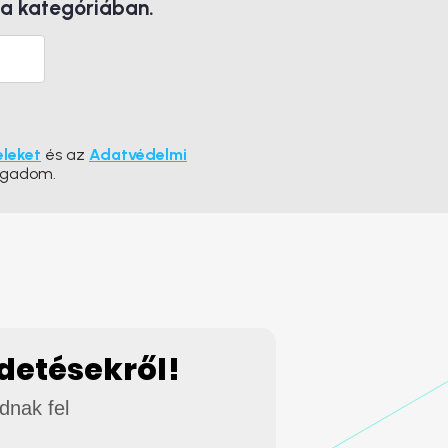
 a kategóriában.
eleket
és az
Adatvédelmi
ogadom.
rdetésekről!
adnak fel