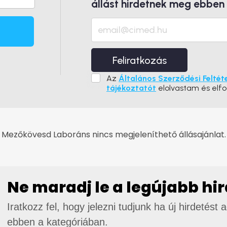
állást hirdetnek meg ebben
Feliratkozás
Az
Általános Szerződési Feltét
tájékoztatót
elolvastam és elf
Mezőkövesd Laboráns nincs megjeleníthető állásajánlat.
Ne maradj le a legújabb hi
Iratkozz fel, hogy jelezni tudjunk ha új hirdetést 
ebben a kategóriában.