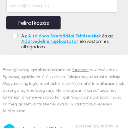
Feliratkozás
Az
Általános Szerződési Feltételeket
és az
Adatvédelmi tájékoztatót
elolvastam és
elfogadom.
Friss egészségügyi állás állásajánlatok
Kaposvár
és környékén az
Egészségügyiállás.hu állásportálon. Találja meg az álmai munkáját
Magyarország legfelkapottabb állásportálján, ahol friss állásajánlatok
és rengeteg lehetőség várja. Nem találja amit keres? Érdemes
körülnézni a környéken
Kadarkút
,
Igal
,
Nagybajom
,
Dombóvár
,
Sásd
,
ha még így sem jártál sikerrel javasoljuk változtass a keresési
feltételeken.
Egészségügyiállás.hu
©