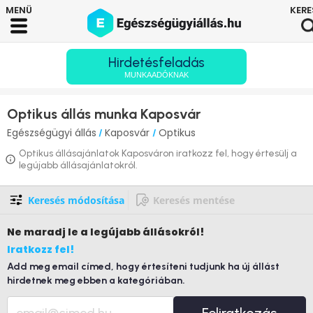
Hirdetésfeladás
MUNKAADÓKNAK
Optikus állás munka Kaposvár
Egészségügyi állás
Kaposvár
Optikus
/
/
Optikus állásajánlatok Kaposváron iratkozz fel, hogy értesülj a
legújabb állásajánlatokról.
Keresés módosítása
Keresés mentése
Ne maradj le
a legújabb állásokról!
Iratkozz fel!
Add meg email címed, hogy értesíteni tudjunk ha új állást
hirdetnek meg ebben a kategóriában.