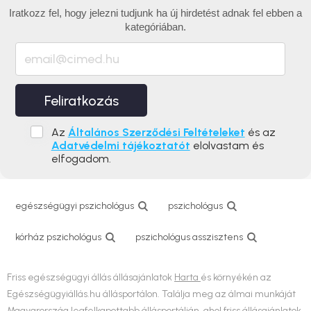
Iratkozz fel, hogy jelezni tudjunk ha új hirdetést adnak fel ebben a
kategóriában.
Feliratkozás
Az
Általános Szerződési Feltételeket
és az
Adatvédelmi tájékoztatót
elolvastam és
elfogadom.
egészségügyi pszichológus
pszichológus
kórház pszichológus
pszichológus asszisztens
Friss egészségügyi állás állásajánlatok
Harta
és környékén az
Egészségügyiállás.hu állásportálon. Találja meg az álmai munkáját
Magyarország legfelkapottabb állásportálján, ahol friss állásajánlatok