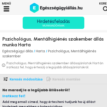
Hirdetésfeladás
MUNKAADÓKNAK
Pszichológus, Mentálhigiénés szakember állás
munka Harta
Egészségügyi állás
Harta
Pszichológus, Mentálhigiénés
/
/
szakember
Pszichológus, Mentálhigiénés szakember állásajánlatok Hartán
iratkozz fel, hogy értesülj a legújabb állásajánlatokról.
Keresés módosítása
Keresés mentése
Ne maradj le
a legújabb állásokról!
Iratkozz fel!
Add meg email címed, hogy értesíteni tudjunk ha új állást
hirdetnek meg ebben a kategóriában.