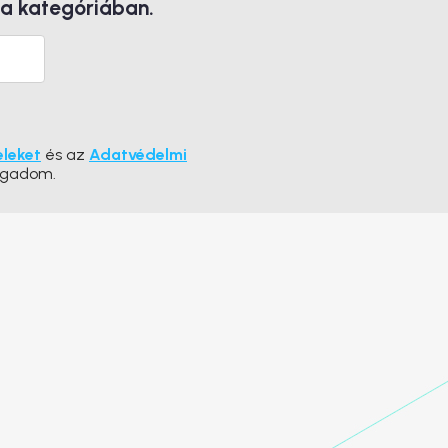
 a kategóriában.
eleket
és az
Adatvédelmi
ogadom.