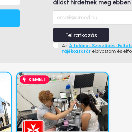
állást hirdetnek meg ebben
Feliratkozás
Az
Általános Szerződési Feltét
tájékoztatót
elolvastam és elf
KIEMELT