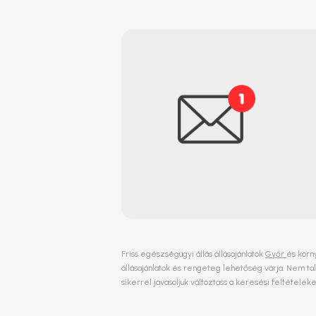
Friss egészségügyi állás állásajánlatok
Győr
és körn
állásajánlatok és rengeteg lehetőség várja. Nem t
sikerrel javasoljuk változtass a keresési feltételeke