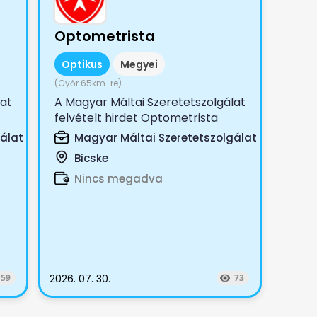
Optometrista
Optikus
Megyei
(Győr 65km-re)
lat
A Magyar Máltai Szeretetszolgálat
felvételt hirdet Optometrista
.
munkakörbe teljes, vagy
álat
Magyar Máltai Szeretetszolgálat
részmunkaidőbe ...
Bicske
Nincs megadva
159
2026. 07. 30.
73