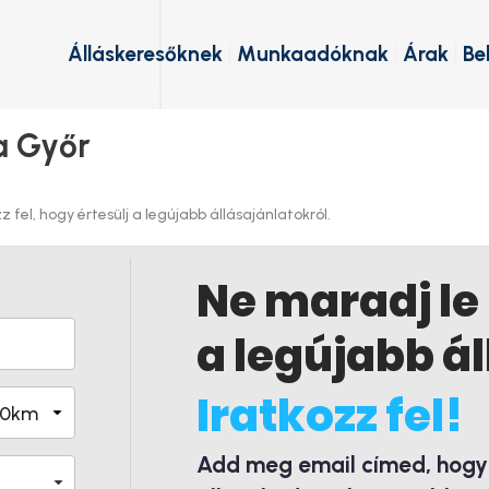
Álláskeresőknek
Munkaadóknak
Árak
Be
a Győr
 fel, hogy értesülj a legújabb állásajánlatokról.
Ne maradj le
a legújabb ál
Iratkozz fel!
Add meg email címed, hogy é