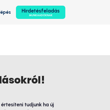
Hirdetésfeladás
lépés
MUNKAADÓKNAK
lásokról!
rtesíteni tudjunk ha új