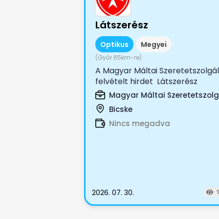
Látszerész
Optikus
Megyei
(Győr 65km-re)
A Magyar Máltai Szeretetszolgá
felvételt hirdet Látszerész
munkakörbe. Bemutatkozás: A..
Magyar Máltai Szeretetszolg
Bicske
Nincs megadva
2026. 07. 30.