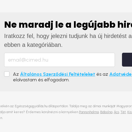
Ne maradj le a legújabb hi
Iratkozz fel, hogy jelezni tudjunk ha új hirdetést 
ebben a kategóriában.
Az
Általános Szerződési Feltételeket
és az
Adatvédel
elolvastam és elfogadom.
yékén az Egészségügyiállás.hu állásportálon. Találja meg az álmai munkáját Magyarorsz
alálja amit keres? Érdemes körülnézni a környéken
Pannonhalma
,
Bábolna
,
Ács
,
Tét
,
Ki
n.