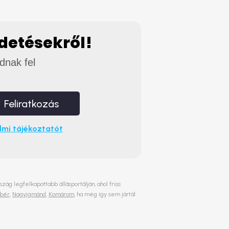
rdetésekről!
adnak fel
Feliratkozás
mi tájékoztatót
ág legfelkapottabb állásportálján, ahol friss
sbér
,
Nagyigmánd
,
Komárom
, ha még így sem jártál