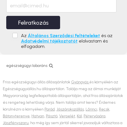
Feliratkozás
Az
Általános Szerződési Feltételeket
és az
Adatvédelmi tájékoztatót
elolvastam és
elfogadom.
egészségügyi laboráns
Friss egészségügyi állás állásajánlatok
Gyöngyös
és környékén az
Egészségügyiállás.hu állásportálon. Találja meg az álmai munkáját
Magyarország legfelkapottabb állásportálján, ahol friss állásajánlatok
és rengeteg lehetőség várja. Nem találja amit keres? Érdemes
körülnézni a környéken
Parád
,
Jászárokszállás
,
Lőrinci
,
Recsk
,
Bátonyterenye
,
Hatvan
,
Pásztó
,
Verpelét
,
Kál
,
Pétervására
,
Jászfényszaru
, ha még így sem jártál sikerrel javasoljuk változtass a