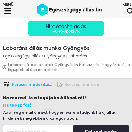
Hirdetésfeladás
MUNKAADÓKNAK
Laboráns állás munka Gyöngyös
Egészségügyi állás
Gyöngyös
Laboráns
/
/
Laboráns állásajánlatok Gyöngyösön iratkozz fel, hogy értesülj a
legújabb állásajánlatokról.
Keresés módosítása
Keresés mentése
Ne maradj le
a legújabb állásokról!
Iratkozz fel!
Add meg email címed, hogy értesíteni tudjunk ha új állást
hirdetnek meg ebben a kategóriában.