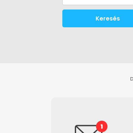
Keresés
D