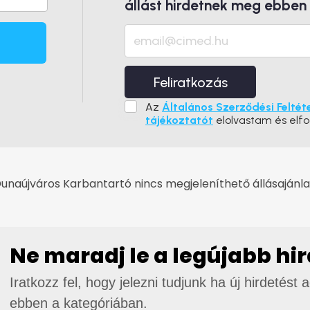
állást hirdetnek meg ebben
Feliratkozás
Az
Általános Szerződési Feltét
tájékoztatót
elolvastam és elf
unaújváros Karbantartó nincs megjeleníthető állásajánla
Ne maradj le a legújabb hi
Iratkozz fel, hogy jelezni tudjunk ha új hirdetést 
ebben a kategóriában.