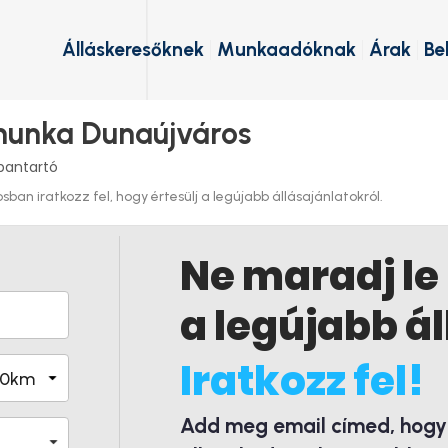
Álláskeresőknek
Munkaadóknak
Árak
Be
munka Dunaújváros
bantartó
an iratkozz fel, hogy értesülj a legújabb állásajánlatokról.
Ne maradj le
a legújabb ál
Iratkozz fel!
Add meg email címed, hogy é