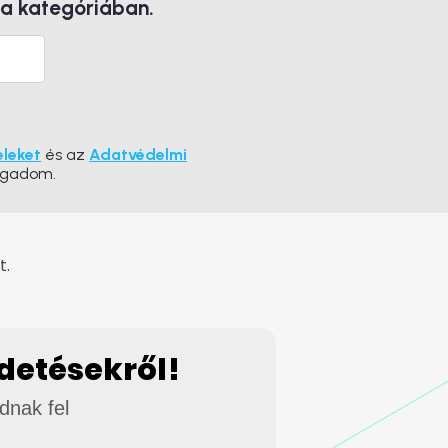
 a kategóriában.
eleket
és az
Adatvédelmi
ogadom.
t.
rdetésekről!
adnak fel