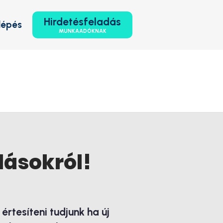
Hirdetésfeladás
lépés
MUNKAADÓKNAK
lásokról!
rtesíteni tudjunk ha új