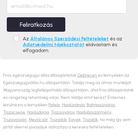
Feliratkozás
Az
Általános Szerződési Feltételeket
és az
Adatvédelmi tájékoztatót
elolvastam és
elfogadom.
Friss egészségügyi állás állásajánlatok
Debrecen
és környékén az
Egészségügyiállás.hu állásportálon. Találja meg az álmai munkáját
Magyarország legfelkapottabb állásportálján, ahol friss állásajánlatok
és rengeteg lehetőség várja. Nem találja amit keres? Érdemes
körülnézni a környéken
Polgár
,
Hajdúnánás
,
Balmazújváros
,
Tiszacsege
,
Hajdúdorog
,
Tiszaújváros
,
Hajdúböszörmény
,
Tiszavasvári
,
Mezőcsát
,
Tiszadob
,
Egyek
,
Tiszalök
, ha még így sem
jártál sikerrel javasoljuk változtass a keresési feltételeken.