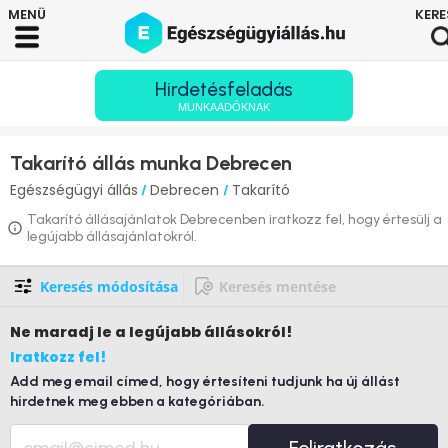
Hirdetésfeladás
MUNKAADÓKNAK
Takarító állás munka Debrecen
Egészségügyi állás
Debrecen
Takarító
/
/
Takarító állásajánlatok Debrecenben iratkozz fel, hogy értesülj a
legújabb állásajánlatokról.
Keresés módosítása
Keresés mentése
Ne maradj le
a legújabb állásokról!
Iratkozz fel!
Add meg email címed, hogy értesíteni tudjunk ha új állást
hirdetnek meg ebben a kategóriában.