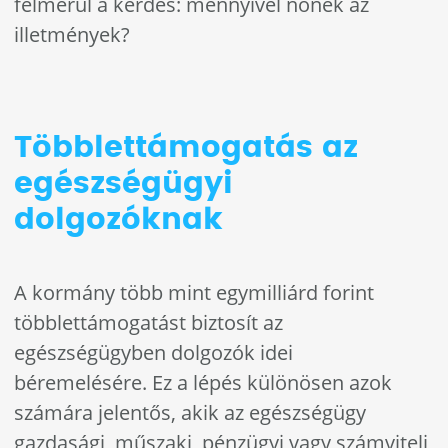
felmerül a kérdés: mennyivel nőnek az
illetmények?
Többlettámogatás az
egészségügyi
dolgozóknak
A kormány több mint egymilliárd forint
többlettámogatást biztosít az
egészségügyben dolgozók idei
béremelésére. Ez a lépés különösen azok
számára jelentős, akik az egészségügy
gazdasági, műszaki, pénzügyi vagy számviteli