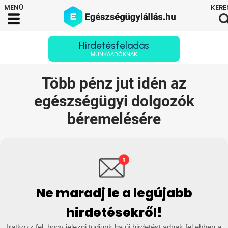
Hirdetésfeladás
MUNKAADÓKNAK
Több pénz jut idén az
egészségügyi dolgozók
béremelésére
Ne maradj le a legújabb
hirdetésekről!
Iratkozz fel, hogy jelezni tudjunk ha új hirdetést adnak fel ebben a