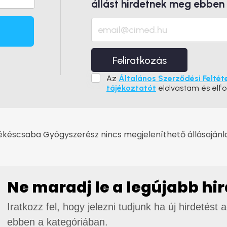
állást hirdetnek meg ebben
Feliratkozás
Az
Általános Szerződési Feltét
tájékoztatót
elolvastam és elf
ékéscsaba Gyógyszerész nincs megjeleníthető állásajánla
Ne maradj le a legújabb hi
Iratkozz fel, hogy jelezni tudjunk ha új hirdetést 
ebben a kategóriában.