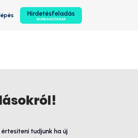
Hirdetésfeladás
lépés
MUNKAADÓKNAK
lásokról!
rtesíteni tudjunk ha új