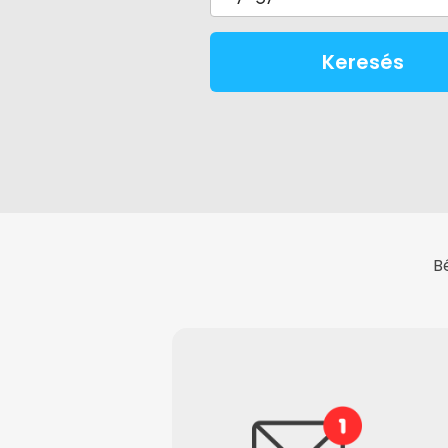
Keresés
B