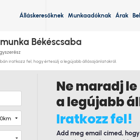
Álláskeresőknek
Munkaadóknak
Árak
Be
s munka Békéscsaba
gyszerész
n iratkozz fel, hogy értesülj a legújabb állásajánlatokról.
Ne maradj le
a legújabb ál
Iratkozz fel!
Add meg email címed, hogy é