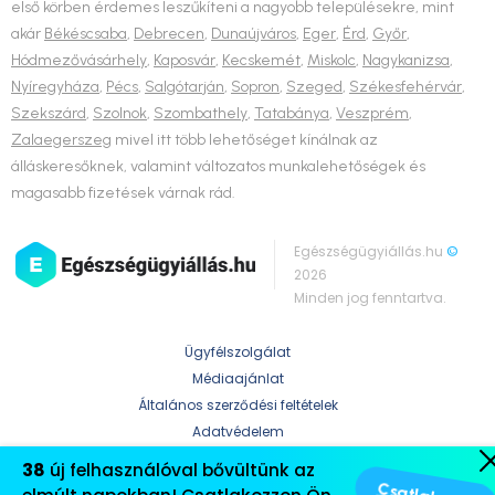
első körben érdemes leszűkíteni a nagyobb településekre, mint
akár
Békéscsaba
,
Debrecen
,
Dunaújváros
,
Eger
,
Érd
,
Győr
,
Hódmezővásárhely
,
Kaposvár
,
Kecskemét
,
Miskolc
,
Nagykanizsa
,
Nyíregyháza
,
Pécs
,
Salgótarján
,
Sopron
,
Szeged
,
Székesfehérvár
,
Szekszárd
,
Szolnok
,
Szombathely
,
Tatabánya
,
Veszprém
,
Zalaegerszeg
mivel itt több lehetőséget kínálnak az
álláskeresőknek, valamint változatos munkalehetőségek és
magasabb fizetések várnak rád.
Egészségügyiállás.hu
©
2026
Minden jog fenntartva.
Ügyfélszolgálat
Médiaajánlat
Általános szerződési feltételek
Adatvédelem
38
új felhasználóval bővültünk az