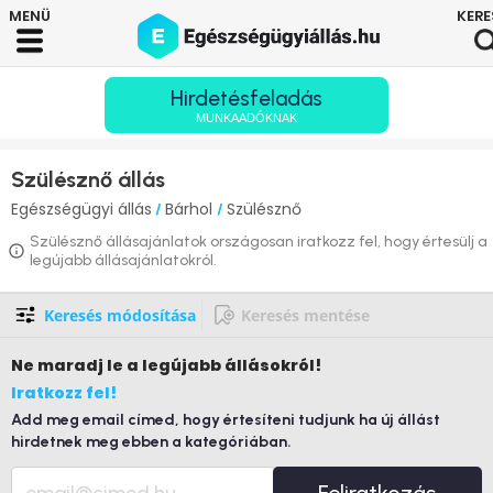
Hirdetésfeladás
MUNKAADÓKNAK
Szülésznő állás
Egészségügyi állás
Bárhol
Szülésznő
/
/
Szülésznő állásajánlatok országosan iratkozz fel, hogy értesülj a
legújabb állásajánlatokról.
Keresés módosítása
Keresés mentése
Ne maradj le
a legújabb állásokról!
Iratkozz fel!
Add meg email címed, hogy értesíteni tudjunk ha új állást
hirdetnek meg ebben a kategóriában.