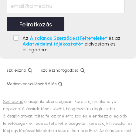
Feliratkozás
Az
Általános Szerződési Feltételeket
és az
Adatvédelmi tájékoztatót
elolvastam és
elfogadom.
szülésznő
szülésznő fogadása
Medicover szülésznő állás
Szülésznő
állásajánlatok országosan. Keress új munkahelyet
népszerű álláshirdetések között, böngészd át a legfrissebb
állásajánlatokat, töltsd fel az önéletrajzod és jelentkezz a legjobb
lehetőségekre. Fedezd fel a lehetőségeket, keress új kihívásokat és
lépj egy lépéssel közelebb a sikeres karrieredhez. Az állás keresést