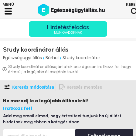
Hirdetésfeladás
MUNKAADÓKNAK
Study koordinátor állás
Egészségügyi állás
Bárhol
Study koordinátor
/
/
Study koordinátor állásajánlatok országosan iratkozz fel, hogy
értesülj a legújabb állásajánlatokról.
Keresés módosítása
Keresés mentése
Ne maradj le
a legújabb állásokról!
Iratkozz fel!
Add meg email címed, hogy értesíteni tudjunk ha új állást
hirdetnek meg ebben a kategóriában.