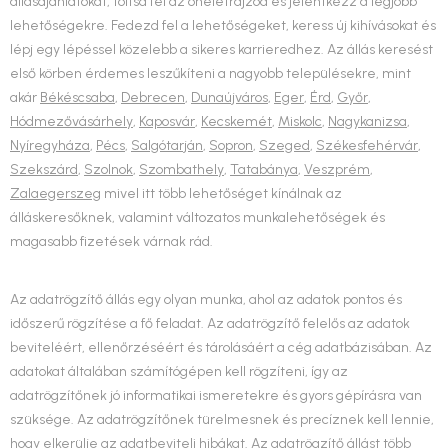
állásajánlatokat, töltsd fel az önéletrajzod és jelentkezz a legjobb
lehetőségekre. Fedezd fel a lehetőségeket, keress új kihívásokat és
lépj egy lépéssel közelebb a sikeres karrieredhez. Az állás keresést
első körben érdemes leszűkíteni a nagyobb településekre, mint
akár
Békéscsaba
,
Debrecen
,
Dunaújváros
,
Eger
,
Érd
,
Győr
,
Hódmezővásárhely
,
Kaposvár
,
Kecskemét
,
Miskolc
,
Nagykanizsa
,
Nyíregyháza
,
Pécs
,
Salgótarján
,
Sopron
,
Szeged
,
Székesfehérvár
,
Szekszárd
,
Szolnok
,
Szombathely
,
Tatabánya
,
Veszprém
,
Zalaegerszeg
mivel itt több lehetőséget kínálnak az
álláskeresőknek, valamint változatos munkalehetőségek és
magasabb fizetések várnak rád.
Az adatrögzítő állás egy olyan munka, ahol az adatok pontos és
időszerű rögzítése a fő feladat. Az adatrögzítő felelős az adatok
beviteléért, ellenőrzéséért és tárolásáért a cég adatbázisában. Az
adatokat általában számítógépen kell rögzíteni, így az
adatrögzítőnek jó informatikai ismeretekre és gyors gépírásra van
szüksége. Az adatrögzítőnek türelmesnek és precíznek kell lennie,
hogy elkerülje az adatbeviteli hibákat. Az adatrögzítő állást több