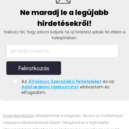
Ne maradj le a legújabb
hirdetésekről!
Iratkozz fel, hogy jelezni tudjunk ha új hirdetést adnak fel ebben a
kategóriában.
Feliratkozás
Az
Általános Szerződési Feltételeket
és az
Adatvédelmi tájékoztatót
elolvastam és
elfogadom.
Study koordinátor
állásajánlatok országosan. Keress új munkahelyet
népszerű álláshirdetések között, böngészd át a legfrissebb