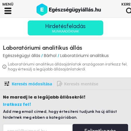
Hirdetésfeladás
MUNKAADÓKNAK
Laboratóriumi analitikus állás
Egészségügyi állás
Bárhol
Laboratóriumi analitikus
/
/
Laboratóriumi analitikus állásajánlatok országosan iratkozz fel,
hogy értesülj a legújabb állásajánlatokról.
Keresés módosítása
Keresés mentése
Ne maradj le
a legújabb állásokról!
Iratkozz fel!
Add meg email címed, hogy értesíteni tudjunk ha új állást
hirdetnek meg ebben a kategóriában.