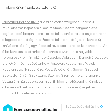
laboratóriumi szakasszisztens
Laboratóriumi analitikus
állásajánlatok országosan. Keress új
munkahelyet népszerű álláshirdetések között, böngészd át a
legfrissebb állásajánlatokat, töltsd fel az önéletrajzod és jelentkezz
a legjobb lehetőségekre. Fedezd fel a lehetőségeket, keress új
kihívásokat és lépj egy lépéssel közelebb a sikeres karrieredhez. Az
állás keresést első körben érdemes leszűkíteni a nagyobb
településekre, mint akár
Békéscsaba
,
Debrecen
,
Dunaújváros
,
Eger
,
Érd
,
Győr
,
Hódmezővásárhely
,
Kaposvár
,
Kecskemét
,
Miskolc
,
Nagykanizsa
,
Nyíregyháza
,
Pécs
,
Salgótarján
,
Sopron
,
Szeged
,
Székesfehérvár
,
Szekszárd
,
Szolnok
,
Szombathely
,
Tatabánya
,
Veszprém
,
Zalaegerszeg
mivel itt több lehetőséget kínálnak az
álláskeresőknek, valamint változatos munkalehetőségek és
magasabb fizetések várnak rád.
Egészségügyiállás.hu
©