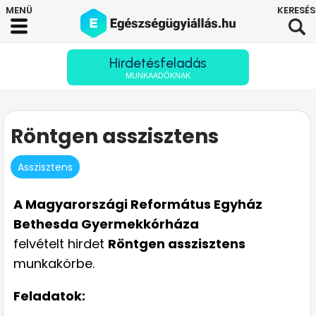
Hirdetésfeladás
MUNKAADÓKNAK
Röntgen asszisztens
Asszisztens
A Magyarországi Református Egyház
Bethesda Gyermekkórháza
felvételt hirdet
Röntgen asszisztens
munkakörbe.
Feladatok: