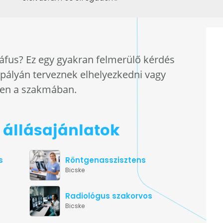
áfus? Ez egy gyakran felmerülő kérdés
 pályán terveznek elhelyezkedni vagy
en a szakmában.
állásajánlatok
s
Röntgenasszisztens
Bicske
Radiológus szakorvos
Bicske