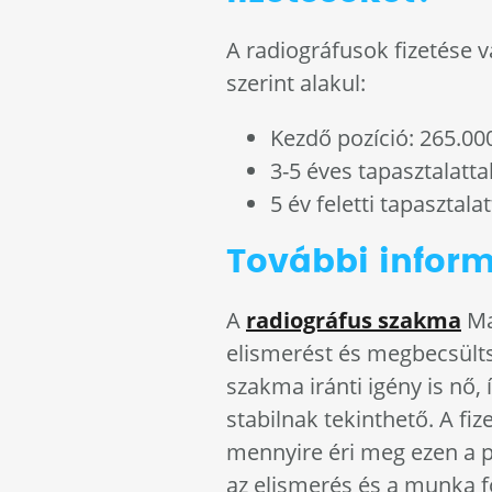
A radiográfusok fizetése v
szerint alakul:
Kezdő pozíció: 265.00
3-5 éves tapasztalatta
5 év feletti tapasztala
További infor
A
radiográfus szakma
Ma
elismerést és megbecsültsé
szakma iránti igény is nő, 
stabilnak tekinthető. A fi
mennyire éri meg ezen a 
az elismerés és a munka 