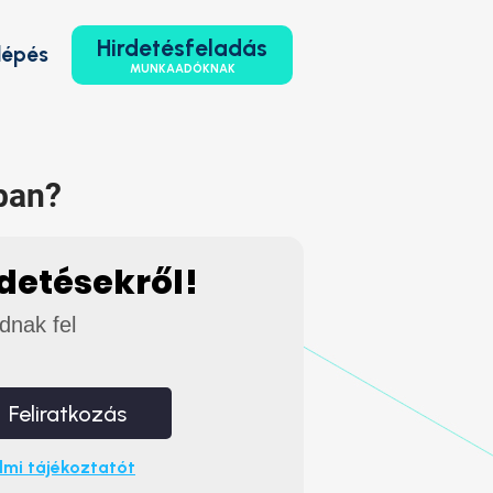
Hirdetésfeladás
lépés
MUNKAADÓKNAK
ban?
rdetésekről!
adnak fel
Feliratkozás
mi tájékoztatót