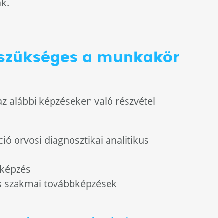
k.
 szükséges a munkakör
az alábbi képzéseken való részvétel
ció orvosi diagnosztikai analitikus
 képzés
és szakmai továbbképzések