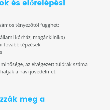
sok és előrelépési
számos tényezőtől függhet:
 állami kórház, magánklinika)
ai továbbképzések
s
minősége, az elvégezett túlórák száma
lhatják a havi jövedelmet.
zzák meg a