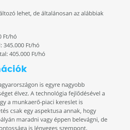
áltozó lehet, de általánosan az alábbiak
0 Ft/hó
l: 345.000 Ft/hó
ttal: 405.000 Ft/hó
mációk
gyarországon is egyre nagyobb
get élvez. A technológia fejlődésével a
így a munkaerő-piaci kereslet is
zetés csak egy aspektusa annak, hogy
pályán maradni vagy éppen belevágni, de
fontossága is lényeges szempont.