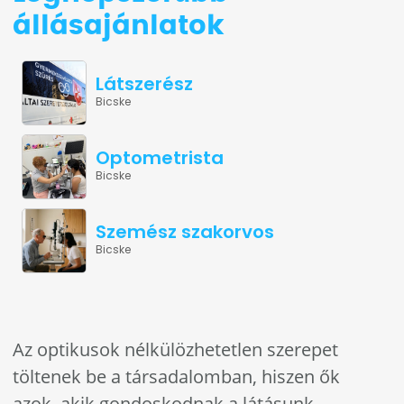
állásajánlatok
Látszerész
Bicske
Optometrista
Bicske
Szemész szakorvos
Bicske
Az optikusok nélkülözhetetlen szerepet
töltenek be a társadalomban, hiszen ők
azok, akik gondoskodnak a látásunk