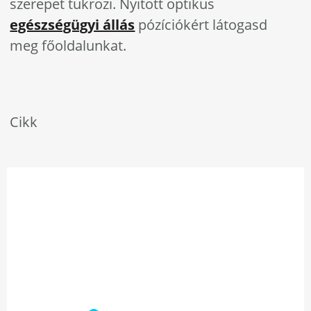
szerepet tükrözi. Nyitott optikus
egészségügyi állás
pózíciókért látogasd
meg főoldalunkat.
Cikk