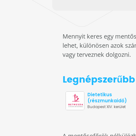
Mennyit keres egy mentős
lehet, különösen azok szá
vagy terveznek dolgozni.
Legnépszerűbb 
Dietetikus
(részmunkaidő)
Budapest XIV. kerület
A mentősofőrök nélkülözhe