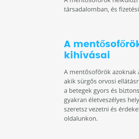
társadalomban, és fizetésü
A mentősofőr
kihívásai
A mentősofőrök azoknak a
akik sürgős orvosi ellátá
a betegek gyors és bizton
gyakran életveszélyes hel
szeretsz vezetni és érdek
oldalunkon.