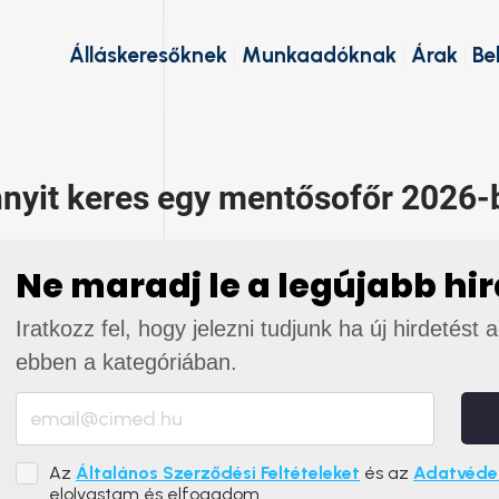
Álláskeresőknek
Munkaadóknak
Árak
Be
nyit keres egy mentősofőr 2026-
Ne maradj le a legújabb hi
Iratkozz fel, hogy jelezni tudjunk ha új hirdetést 
ebben a kategóriában.
Az
Általános Szerződési Feltételeket
és az
Adatvédel
elolvastam és elfogadom.