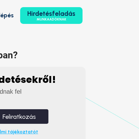
Hirdetésfeladás
lépés
MUNKAADÓKNAK
ban?
rdetésekről!
adnak fel
Feliratkozás
mi tájékoztatót