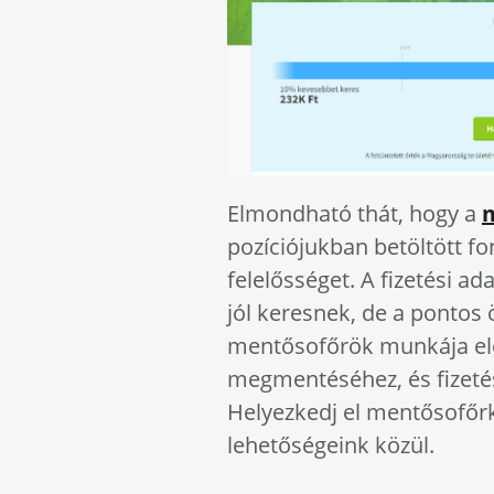
Elmondható thát, hogy a
m
pozíciójukban betöltött fo
felelősséget. A fizetési a
jól keresnek, de a pontos 
mentősofőrök munkája el
megmentéséhez, és fizetés
Helyezkedj el mentősofőr
lehetőségeink közül.