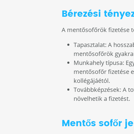
Bérezési ténye
A mentősofőrök fizetése t
Tapasztalat: A hossza
mentősofőrök gyakran
Munkahely típusa: Eg
mentősofőr fizetése e
kollégájáétól.
Továbbképzések: A to
növelhetik a fizetést.
Mentős sofőr j