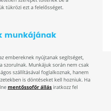
k tükrözi ezt a felelősséget.
ök munkájának
z embereknek nyújtanak segítséget,
sra szorulnak. Munkájuk során nem csak
ságos szállításával foglalkoznak, hanem
yzetekben is döntéseket kell hozniuk. Ha
elne
mentőssofőr állás
iratkozz fel