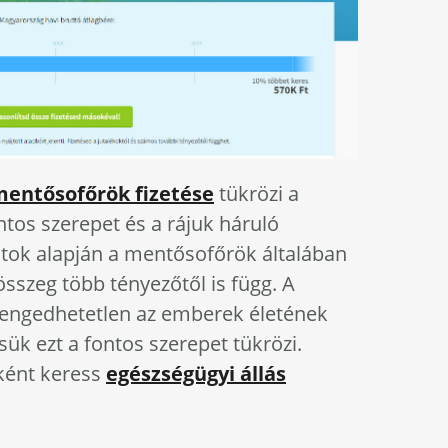
entősofőrök fizetése
tükrözi a
ntos szerepet és a rájuk háruló
datok alapján a mentősofőrök általában
összeg több tényezőtől is függ. A
engedhetetlen az emberek életének
ük ezt a fontos szerepet tükrözi.
ként keress
egészségügyi állás