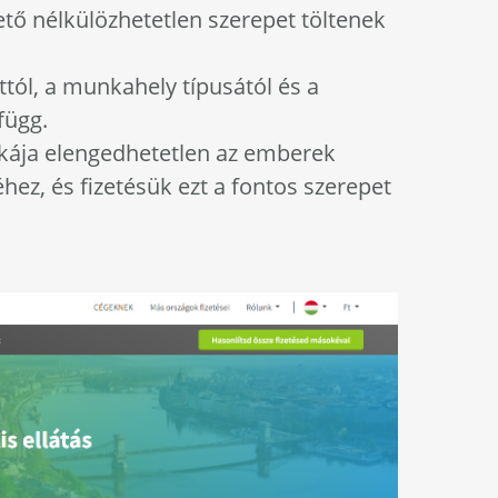
tő nélkülözhetetlen szerepet töltenek
ttól, a munkahely típusától és a
függ.
ája elengedhetetlen az emberek
z, és fizetésük ezt a fontos szerepet