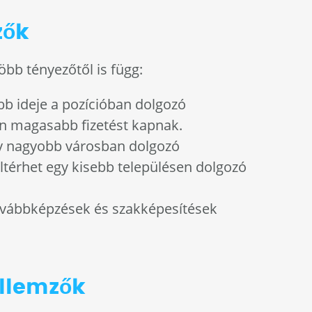
zők
öbb tényezőtől is függ:
bb ideje a pozícióban dolgozó
 magasabb fizetést kapnak.
y nagyobb városban dolgozó
ltérhet egy kisebb településen dolgozó
vábbképzések és szakképesítések
ellemzők