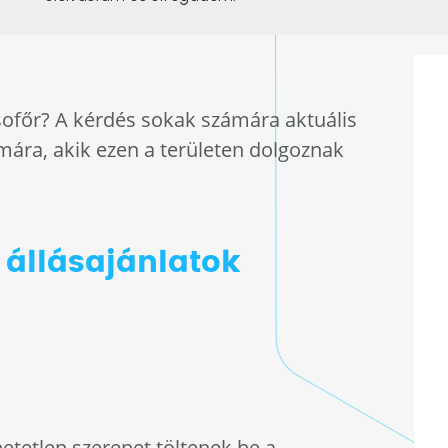
ofőr? A kérdés sokak számára aktuális
mára, akik ezen a területen dolgoznak
állásajánlatok
tetlen szerepet töltenek be a