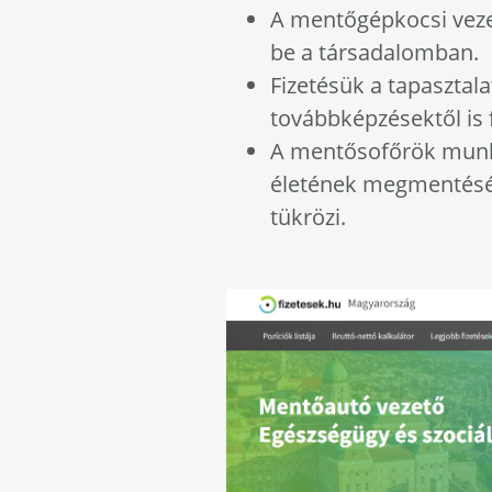
A mentőgépkocsi veze
be a társadalomban.
Fizetésük a tapasztala
továbbképzésektől is 
A mentősofőrök munk
életének megmentéséhe
tükrözi.