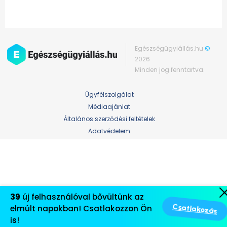
Egészségügyiállás.hu
©
2026
Minden jog fenntartva.
Ügyfélszolgálat
Médiaajánlat
Általános szerződési feltételek
Adatvédelem
39
új felhasználóval bővültünk az
elmúlt napokban! Csatlakozzon Ön
Csatlakozás
is!