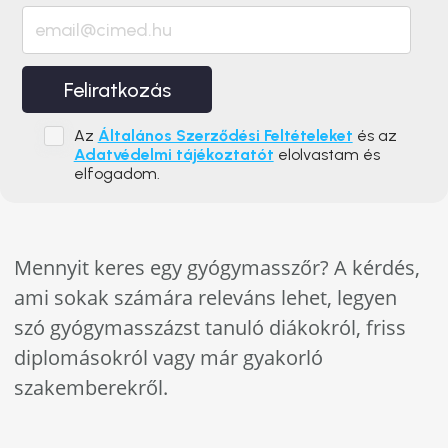
Feliratkozás
Az
Általános Szerződési Feltételeket
és az
Adatvédelmi tájékoztatót
elolvastam és
elfogadom.
Mennyit keres egy gyógymasszőr? A kérdés,
ami sokak számára releváns lehet, legyen
szó gyógymasszázst tanuló diákokról, friss
diplomásokról vagy már gyakorló
szakemberekről.