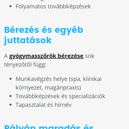
Folyamatos továbbképzések
Bérezés és egyéb
juttatások
A
gyógymasszőrök bérezése
sok
tényezőtől függ:
Munkavégzés helye (spa, klinikai
környezet, magánpraxis)
Továbbképzések és specializációk
Tapasztalat és hírnév
Pályán maradás és