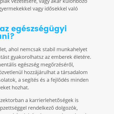
piák vezetésére, vagy akár különböző
gyermekekkel vagy idősekkel való
 az egészségügyi
ani?
let, ahol nemcsak stabil munkahelyet
atást gyakorolhatsz az emberek életére.
 mentális egészség megőrzéséről,
közvetlenül hozzájárulhat a társadalom
olatok, a segítés és a fejlődés minden
reket hozhat.
szektorban a karrierlehetőségek is
pzettséggel rendelkező dolgozók,