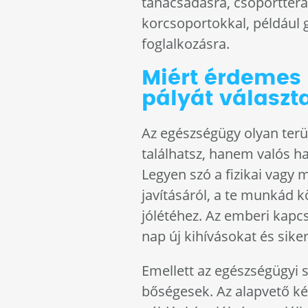
tanácsadásra, csoportterá
korcsoportokkal, például 
foglalkozásra.
Miért érdemes
pályát választ
Az egészségügy olyan terü
találhatsz, hanem valós h
Legyen szó a fizikai vagy
javításáról, a te munkád 
jólétéhez. Az emberi kapcs
nap új kihívásokat és sike
Emellett az egészségügyi 
bőségesek. Az alapvető ké