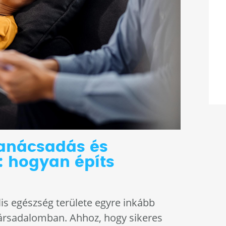
tanácsadás és
: hogyan építs
is egészség területe egyre inkább
társadalomban. Ahhoz, hogy sikeres