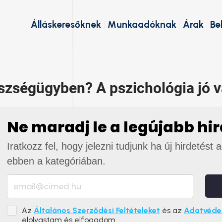
Álláskeresőknek
Munkaadóknak
Árak
Be
szségügyben? A pszichológia jó v
Ne maradj le a legújabb hi
Iratkozz fel, hogy jelezni tudjunk ha új hirdetést 
ebben a kategóriában.
Az
Általános Szerződési Feltételeket
és az
Adatvédel
elolvastam és elfogadom.