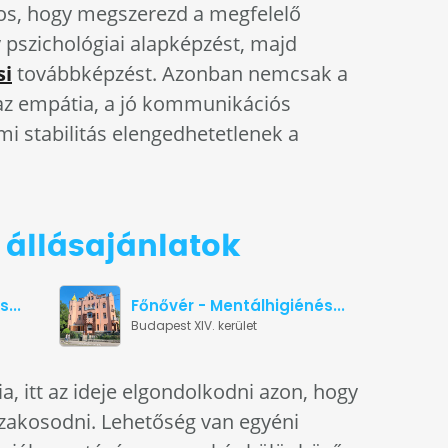
tos, hogy megszerezd a megfelelő
 pszichológiai alapképzést, majd
si
továbbképzést. Azonban nemcsak a
az empátia, a jó kommunikációs
mi stabilitás elengedhetetlenek a
állásajánlatok
...
Főnővér - Mentálhigiénés...
Budapest XIV. kerület
a, itt az ideje elgondolkodni azon, hogy
szakosodni. Lehetőség van egyéni