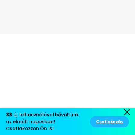
38
új felhasználóval bővültünk
az elmúlt napokban!
Csatlakozás
Csatlakozzon Ön is!