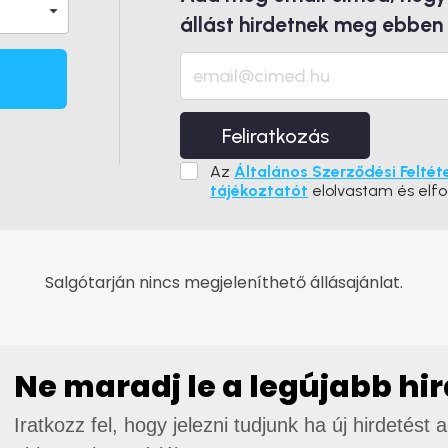
állást hirdetnek meg ebben
Feliratkozás
Az
Általános Szerződési Feltét
tájékoztatót
elolvastam és elf
Salgótarján nincs megjeleníthető állásajánlat.
Ne maradj le a legújabb hi
Iratkozz fel, hogy jelezni tudjunk ha új hirdetést 