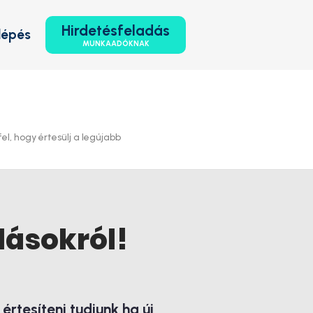
Hirdetésfeladás
lépés
MUNKAADÓKNAK
l, hogy értesülj a legújabb
lásokról!
rtesíteni tudjunk ha új