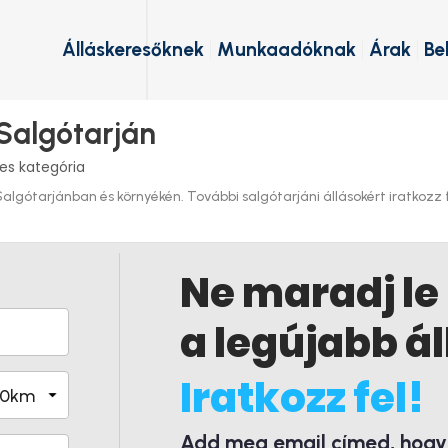
Álláskeresőknek
Munkaadóknak
Árak
Be
 Salgótarján
es kategória
lgótarjánban és környékén. További salgótarjáni állásokért iratkozz fe
Ne maradj le
a legújabb ál
Iratkozz fel!
Add meg email címed, hogy é