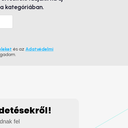
 a kategóriában.
eleket
és az
Adatvédelmi
ogadom.
rdetésekről!
adnak fel