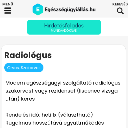
Hirdetésfeladás
MUNKAADÓKNAK
Radiológus
Orvos, Szakorvos
Modern egészségügyi szolgáltató radiológus
szakorvost vagy rezidenset (liscenec vizsga
után) keres
Rendelési idő: heti 1x (választható)
Rugalmas hosszútávú együttműködés