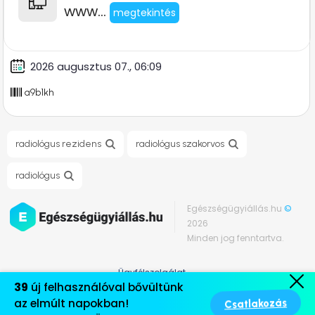
www...
megtekintés
2026 augusztus 07., 06:09
a9b1kh
radiológus rezidens
radiológus szakorvos
radiológus
Egészségügyiállás.hu
©
2026
Minden jog fenntartva.
Ügyfélszolgálat
39
új felhasználóval bővültünk
Médiaajánlat
Csatlakozás
az elmúlt napokban!
Általános szerződési feltételek