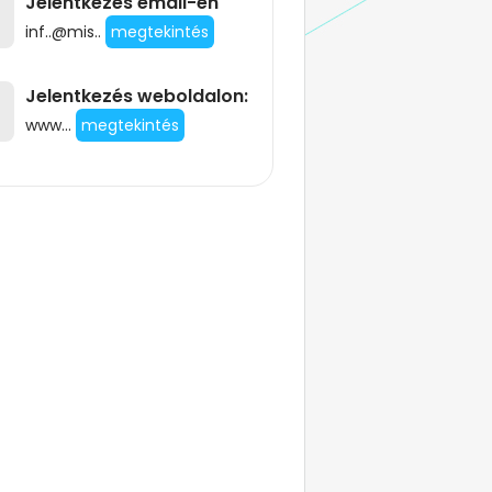
Jelentkezés email-en
inf..@mis..
megtekintés
Jelentkezés weboldalon:
www...
megtekintés