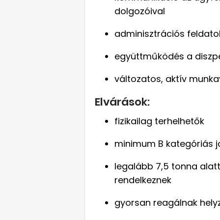
dolgozóival
adminisztrációs feldato
együttműködés a diszpé
változatos, aktív munk
Elvárások:
fizikailag terhelhetők
minimum B kategóriás j
legalább 7,5 tonna alatt
rendelkeznek
gyorsan reagálnak hely