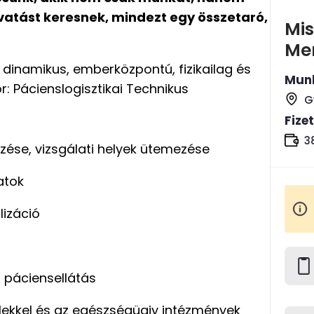
hivatást keresnek, mindezt egy összetaró,
Mis
Me
 dinamikus, emberközpontú, fizikailag és
Munk
r: Pácienslogisztikai Technikus
G
Fize
3
zése, vizsgálati helyek ütemezése
atok
lizáció
, páciensellátás
ekkel és az egészségügiy intézmények