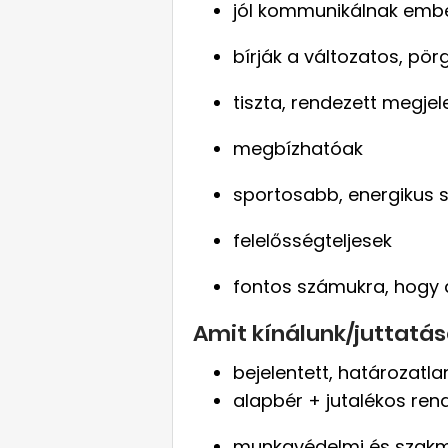
jól kommunikálnak embe
bírják a változatos, p
tiszta, rendezett megje
megbízhatóak
sportosabb, energikus 
felelősségteljesek
fontos számukra, hogy 
Amit kínálunk/juttatás
bejelentett, határozatl
alapbér + jutalékos ren
munkavédelmi és szakm