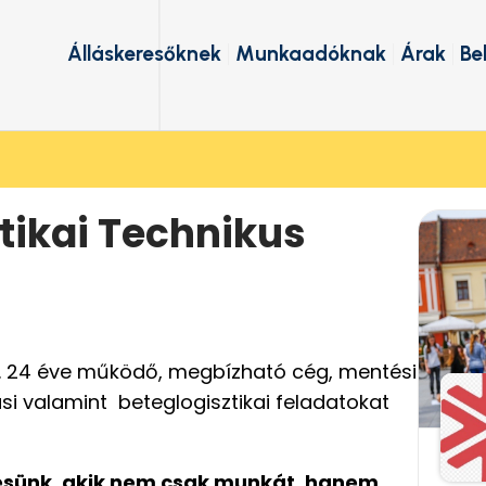
Álláskeresőknek
Munkaadóknak
Árak
Be
tikai Technikus
t. 24 éve működő, megbízható cég, mentési
ási valamint beteglogisztikai feladatokat
sünk, akik nem csak munkát, hanem