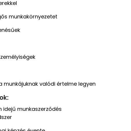
rekkel
örgős munkakörnyezetet
lenésűek
személyiségek
a munkájuknak valódi értelme legyen
ok:
an idejű munkaszerződés
dszer
ai képzés évente