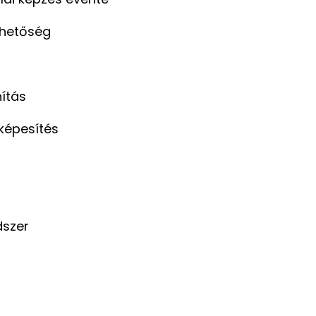
ehetőség
nítás
képesítés
dszer