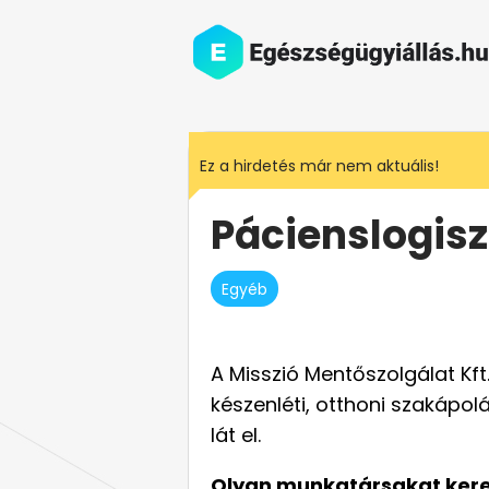
Ez a hirdetés már nem aktuális!
Pácienslogisz
Egyéb
A Misszió Mentőszolgálat Kf
készenléti, otthoni szakápol
lát el.
Olyan munkatársakat kere