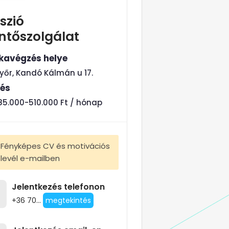
szió
ntőszolgálat
avégzés helye
yőr, Kandó Kálmán u 17.
tés
85.000-510.000 Ft / hónap
Fényképes CV és motivációs
levél e-mailben
Jelentkezés telefonon
+36 70...
megtekintés