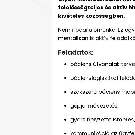
felelősségteljes és aktív 
kivételes közösségben.
Nem irodai ülőmunka. Ez egy
mentálisan is aktív feladatkö
Feladatok:
páciens útvonalak terve
pácienslogisztikai felad
szakszerű páciens mobi
gépjárművezetés
gyors helyzetfelismerés
kommunikáció az ügyfel