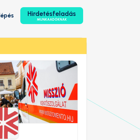
Hirdetésfeladás
lépés
MUNKAADÓKNAK