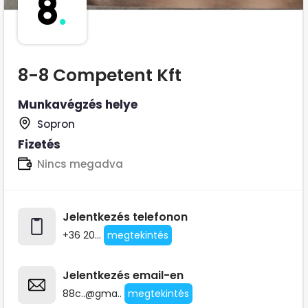
8
.
8-8 Competent Kft
Munkavégzés helye
Sopron
Fizetés
Nincs megadva
Jelentkezés telefonon
+36 20...
megtekintés
Jelentkezés email-en
88c..@gma..
megtekintés