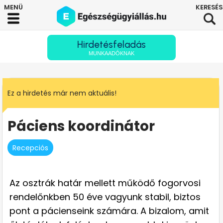
Hirdetésfeladás
MUNKAADÓKNAK
Ez a hirdetés már nem aktuális!
Páciens koordinátor
Recepciós
Az osztrák határ mellett működő fogorvosi
rendelőnkben 50 éve vagyunk stabil, biztos
pont a pácienseink számára. A bizalom, amit