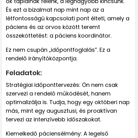
ők táplálnak felénk, a legnagyobb kincsünk.
És ezt a bizalmat nap mint nap az a
létfontosságú kapcsolati pont élteti, amely a
páciens és az orvos között teremt
összeköttetést: a páciens koordinátor.
Ez nem csupán „időpontfoglalás”. Ez a
rendelő irányítóközpontja.
Feladatok:
Stratégiai időponttervezés: Ön nem csak
szervezi a rendelő működését, hanem
optimalizálja is. Tudja, hogy egy októberi nap
más, mint egy augusztusi, és proaktívan
tervezi az intenzívebb időszakokat.
Kiemelkedő páciensélmény: A legelső