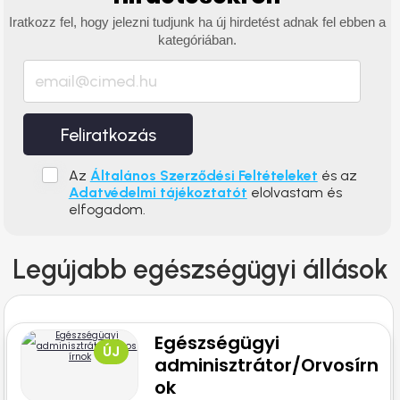
Iratkozz fel, hogy jelezni tudjunk ha új hirdetést adnak fel ebben a
kategóriában.
Feliratkozás
Az
Általános Szerződési Feltételeket
és az
Adatvédelmi tájékoztatót
elolvastam és
elfogadom.
Legújabb egészségügyi állások
Egészségügyi
ÚJ
adminisztrátor/Orvosírn
ok