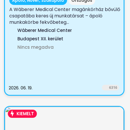
Ápoló, Nővér, Szakápoló
Országos
A Wáberer Medical Center magánkórház bővülő
csapatába keres új munkatársat – ápoló
munkakörbe fekvőbeteg...
Wáberer Medical Center
Budapest XII. kerület
Nincs megadva
2026. 06. 19.
6316
KIEMELT