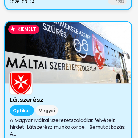
2026. 03. 24.
1732
KIEMELT
Látszerész
Optikus
Megyei
A Magyar Máltai Szeretetszolgálat felvételt
hirdet Látszerész munkakörbe. Bemutatkozás:
A...