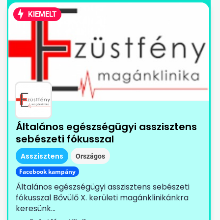
KIEMELT
Általános egészségügyi asszisztens
sebészeti fókusszal
Asszisztens
Országos
Facebook kampány
Általános egészségügyi asszisztens sebészeti
fókusszal Bővülő X. kerületi magánklinikánkra
keresünk...