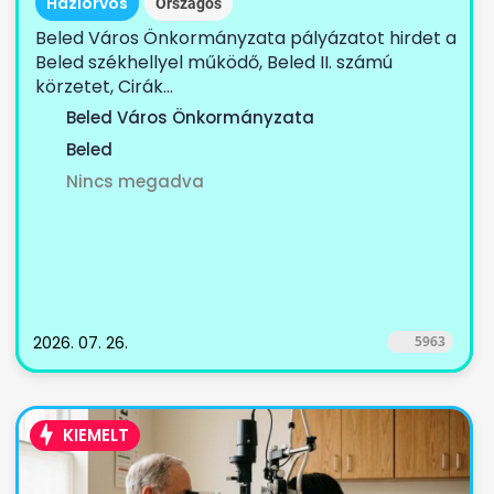
Háziorvos
Országos
Beled Város Önkormányzata pályázatot hirdet a
Beled székhellyel működő, Beled II. számú
körzetet, Cirák...
Beled Város Önkormányzata
Beled
Nincs megadva
2026. 07. 26.
5963
KIEMELT