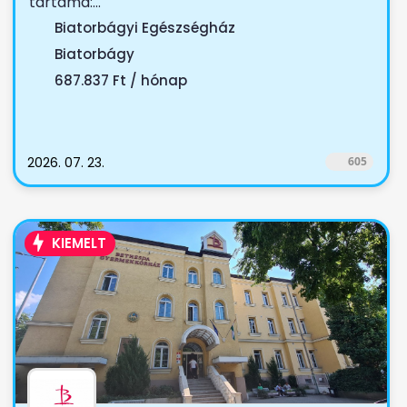
tartama:...
Biatorbágyi Egészségház
Biatorbágy
687.837 Ft / hónap
2026. 07. 23.
605
KIEMELT