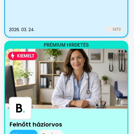
2026. 03. 24.
3272
PRÉMIUM HIRDETÉS
KIEMELT
B
.
Felnőtt háziorvos