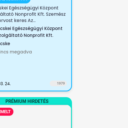
skei Egészségügyi Központ
áltató Nonprofit Kft. Szemész
rvost keres Az...
icskei Egészségügyi Központ
zolgáltató Nonprofit Kft.
icske
incs megadva
3. 24.
1979
PRÉMIUM HIRDETÉS
EMELT