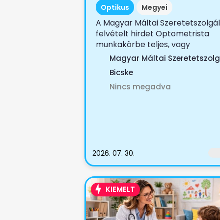
Optikus
Megyei
A Magyar Máltai Szeretetszolgá
felvételt hirdet Optometrista
munkakörbe teljes, vagy
részmunkaidőbe ...
Magyar Máltai Szeretetszolg
Bicske
Nincs megadva
2026. 07. 30.
KIEMELT