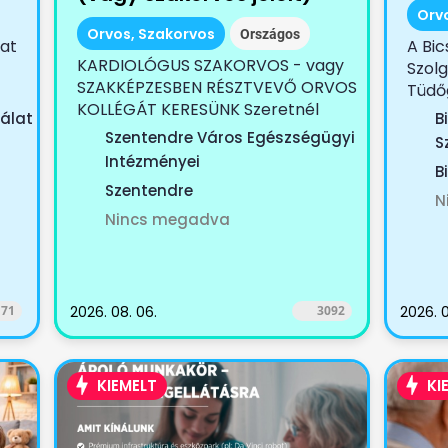
Orv
Orvos, Szakorvos
Országos
lat
A Bic
KARDIOLÓGUS SZAKORVOS - vagy
Szolg
SZAKKÉPZESBEN RÉSZTVEVŐ ORVOS
Tüdő
KOLLÉGÁT KERESÜNK Szeretnél
Az...
álat
B
egy...
Szentendre Város Egészségügyi
S
Intézményei
B
Szentendre
N
Nincs megadva
71
2026. 08. 06.
3092
2026. 0
KIEMELT
KI