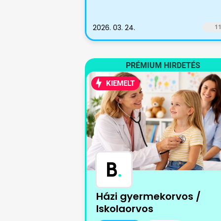
2026. 03. 24.
1
PRÉMIUM HIRDETÉS
KIEMELT
B
.
Házi gyermekorvos /
Iskolaorvos