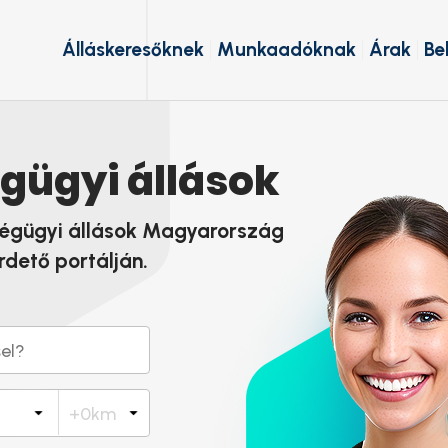
Álláskeresőknek
Munkaadóknak
Árak
Be
gügyi állások
égügyi állások Magyarország
rdető portálján.