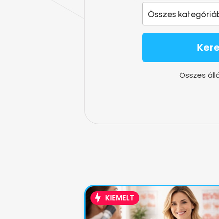
Összes kategóriá
Ker
Összes áll
KIEMELT