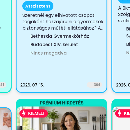
Asszisztens
A Bic
Szolg
Szeretnél egy elhivatott csapat
szako
tagjaként hozzájárulni a gyermekek
,
biztonságos műtéti ellátásához? A...
B
S
Bethesda Gyermekkórház
B
Budapest XIV. kerület
N
Nincs megadva
341
2026. 07. 15.
304
2026. 0
PRÉMIUM HIRDETÉS
KIEMELT
KI