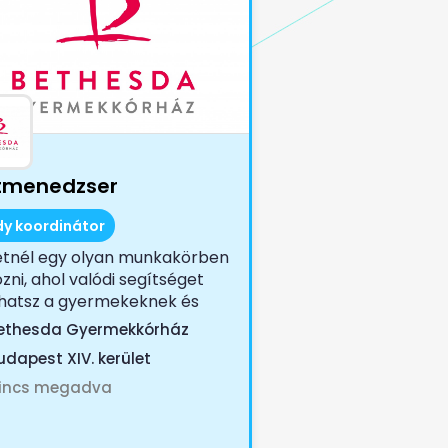
tmenedzser
dy koordinátor
etnél egy olyan munkakörben
zni, ahol valódi segítséget
thatsz a gyermekeknek és
djaiknak?...
ethesda Gyermekkórház
udapest XIV. kerület
incs megadva