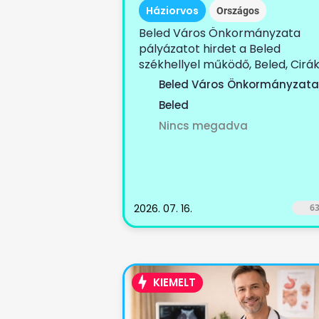
Háziorvos
Országos
Beled Város Önkormányzata
pályázatot hirdet a Beled
székhellyel működő, Beled, Cirák
Dénesfa, Edve,...
Beled Város Önkormányzata
Beled
Nincs megadva
2026. 07. 16.
6
KIEMELT