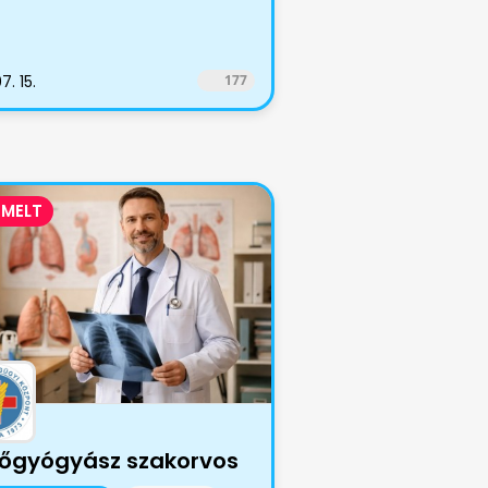
7. 15.
177
EMELT
őgyógyász szakorvos