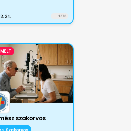
3. 24.
1276
EMELT
mész szakorvos
os, Szakorvos