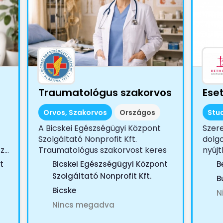
Traumatológus szakorvos
Ese
Orvos, Szakorvos
Országos
Stu
A Bicskei Egészségügyi Központ
Szer
Szolgáltató Nonprofit Kft.
dolgo
...
Traumatológus szakorvost keres
nyúj
Az...
csalá
t
Bicskei Egészségügyi Központ
B
Szolgáltató Nonprofit Kft.
B
Bicske
N
Nincs megadva