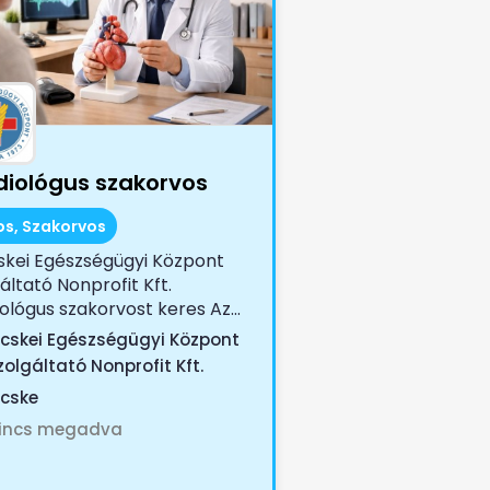
diológus szakorvos
os, Szakorvos
skei Egészségügyi Központ
áltató Nonprofit Kft.
ológus szakorvost keres Az...
icskei Egészségügyi Központ
zolgáltató Nonprofit Kft.
icske
incs megadva