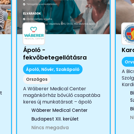
Ápoló -
Kar
fekvőbetegellátásra
Orv
Ápoló, Nővér, Szakápoló
A Bic
Szolg
Országos
Kardi
A Wáberer Medical Center
t
B
magánkórház bővülő csapatába
S
keres új munkatársat – ápoló
munkakörbe fekvőbeteg...
B
Wáberer Medical Center
N
Budapest XII. kerület
Nincs megadva