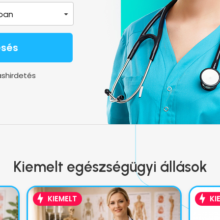
ban
esés
áshirdetés
Kiemelt egészségügyi állások
KIEMELT
KI