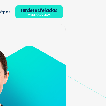
Hirdetésfeladás
lépés
MUNKAADÓKNAK