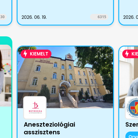
130
2026. 06. 19.
6315
2026. 0
KIEMELT
KI
Aneszteziológiai
Sze
asszisztens
Orv