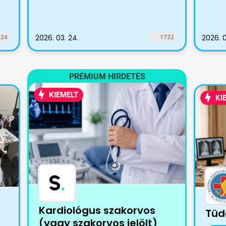
224
2026. 03. 24.
1732
2026. 0
PRÉMIUM HIRDETÉS
KIEMELT
KI
S
.
Kardiológus szakorvos
Tüd
(vagy szakorvos jelölt)