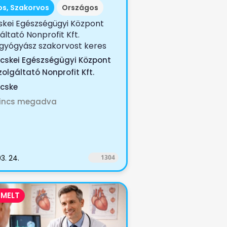
os, Szakorvos
Országos
skei Egészségügyi Központ
áltató Nonprofit Kft.
gyógyász szakorvost keres
icskei Egészségügyi Központ
zolgáltató Nonprofit Kft.
icske
incs megadva
3. 24.
1304
EMELT