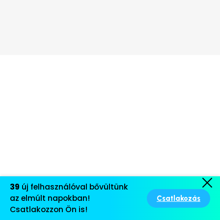
39
új felhasználóval bővültünk
az elmúlt napokban!
Csatlakozás
Csatlakozzon Ön is!