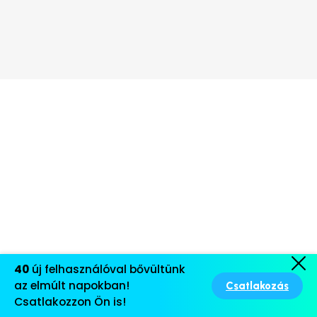
40
új felhasználóval bővültünk
az elmúlt napokban!
Csatlakozás
Csatlakozzon Ön is!