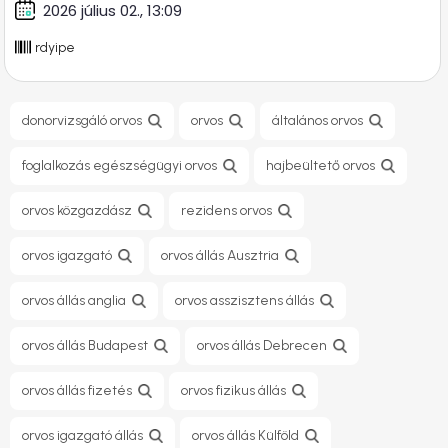
2026 július 02., 13:09
rdyipe
donorvizsgáló orvos
orvos
általános orvos
foglalkozás egészségügyi orvos
hajbeültető orvos
orvos közgazdász
rezidens orvos
orvos igazgató
orvos állás Ausztria
orvos állás anglia
orvos asszisztens állás
orvos állás Budapest
orvos állás Debrecen
orvos állás fizetés
orvos fizikus állás
orvos igazgató állás
orvos állás Külföld