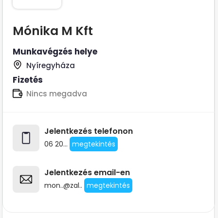
Mónika M Kft
Munkavégzés helye
Nyíregyháza
Fizetés
Nincs megadva
Jelentkezés telefonon
06 20...
megtekintés
Jelentkezés email-en
mon..@zal..
megtekintés