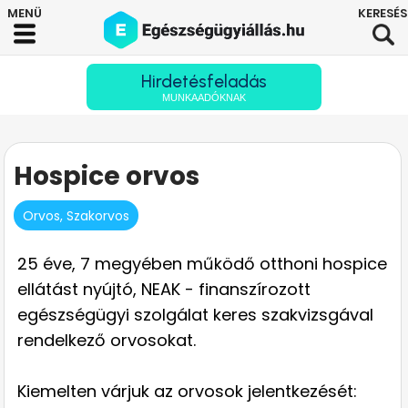
Hirdetésfeladás
MUNKAADÓKNAK
Hospice orvos
Orvos, Szakorvos
25 éve, 7 megyében működő otthoni hospice
ellátást nyújtó, NEAK - finanszírozott
egészségügyi szolgálat keres szakvizsgával
rendelkező orvosokat.
Kiemelten várjuk az orvosok jelentkezését: