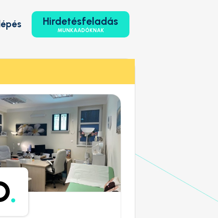
Hirdetésfeladás
lépés
MUNKAADÓKNAK
D
.