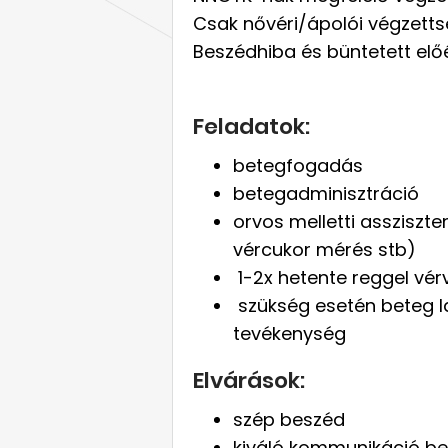
Csak nővéri/ápolói végzett
Beszédhiba és büntetett előé
Feladatok:
betegfogadás
betegadminisztráció
orvos melletti assziszt
vércukor mérés stb)
1-2x hetente reggel vérv
szükség esetén beteg la
tevékenység
Elvárások:
szép beszéd
kiváló kommunikáció be