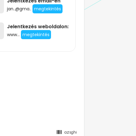
Jelentkezés email-en
jan..@gma..
megtekintés
Jelentkezés weboldalon:
www...
megtekintés
azsghi