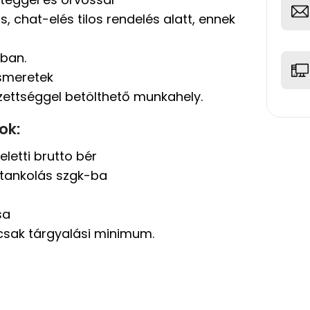
, chat-elés tilos rendelés alatt, ennek
ban.
ismeretek
zettséggel betölthető munkahely.
ok:
letti brutto bér
 tankolás szgk-ba
sa
csak tárgyalási minimum.