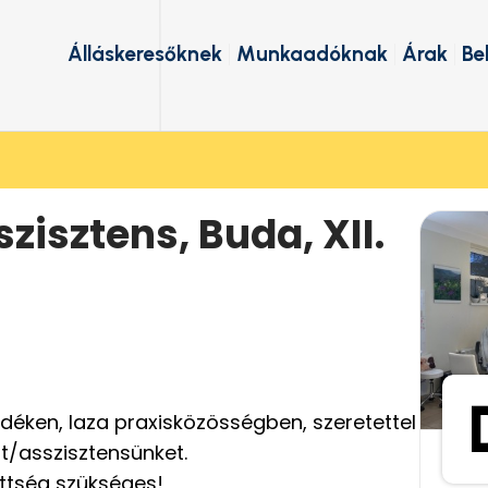
Álláskeresőknek
Munkaadóknak
Árak
Be
zisztens, Buda, XII.
vidéken, laza praxisközösségben, szeretettel
t/asszisztensünket.
ttség szükséges!