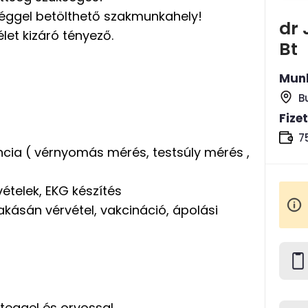
séggel betölthető szakmunkahely!
dr 
let kizáró tényező.
Bt
Munk
B
Fize
7
encia ( vérnyomás mérés, testsúly mérés ,
ételek, EKG készítés
kásán vérvétel, vakcináció, ápolási
teggel és orvossal