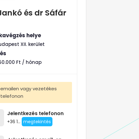
Jankó és dr Sáfár
avégzés helye
udapest XII. kerület
tés
50.000 Ft / hónap
emailen vagy vezetékes
telefonon
Jelentkezés telefonon
+36 1...
megtekintés