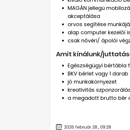
MAGÁN jellegü mobilozás
akceptálása
orvos segítése munkájá
alap computer kezelői 
csak nővéri/ ápolói vég
Amit kínálunk/juttatás
Egészségügyi bértábla fe
BKV bérlet vagy 1 darab
jó munkakörnyezet
kreativitás szponzorálá
a megadott brutto bér 
2026 február 28., 09:28