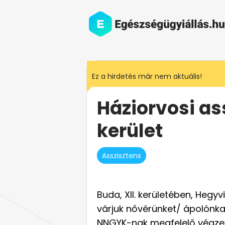
Ez a hirdetés már nem aktuális!
Háziorvosi ass
kerület
Asszisztens
Buda, XII. kerületében, Hegy
várjuk nővérünket/ ápolónka
NNGYK-nak megfelelő végze