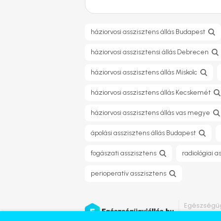
háziorvosi asszisztens állás Budapest
háziorvosi asszisztensi állás Debrecen
háziorvosi asszisztens állás Miskolc
háziorvosi asszisztens állás Kecskemét
háziorvosi asszisztens állás vas megye
ápolási asszisztens állás Budapest
fogászati asszisztens
radiológiai a
perioperatív asszisztens
Egészségüg
Minden jog 