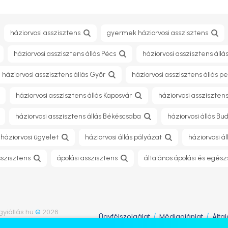
háziorvosi asszisztens
gyermek háziorvosi asszisztens
háziorvosi asszisztens állás Pécs
háziorvosi asszisztens áll
háziorvosi asszisztens állás Győr
háziorvosi asszisztens állás 
háziorvosi asszisztens állás Kaposvár
háziorvosi assziszten
háziorvosi asszisztens állás Békéscsaba
háziorvosi állás Bu
háziorvosi ügyelet
háziorvosi állás pályázat
háziorvosi ál
sszisztens
ápolási asszisztens
általános ápolási és egés
yiállás.hu
©
2026
Ügyfélszolgálat
Médiaajánlat
Álta
/
/
fenntartva.