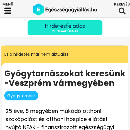
Hirdetésfeladás
MUNKAADÓKNAK
Ez a hirdetés már nem aktuális!
Gyógytornászokat keresünk
-Veszprém vármegyében
Gyógytornász
25 éve, 8 megyében működő otthoni
szakápolást és otthoni hospice ellátást
nyújtó NEAK - finanszírozott egészségügyi