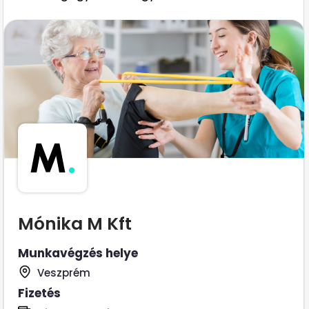
M
.
Mónika M Kft
Munkavégzés helye
Veszprém
Fizetés