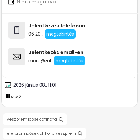
Nincs megadva
Jelentkezés telefonon
06 20...
megtekintés
Jelentkezés email-en
mon..@zal..
megtekintés
2026 június 08., 11:01
srpx2r
veszprém idősek otthona
életöröm idősek otthona veszprém