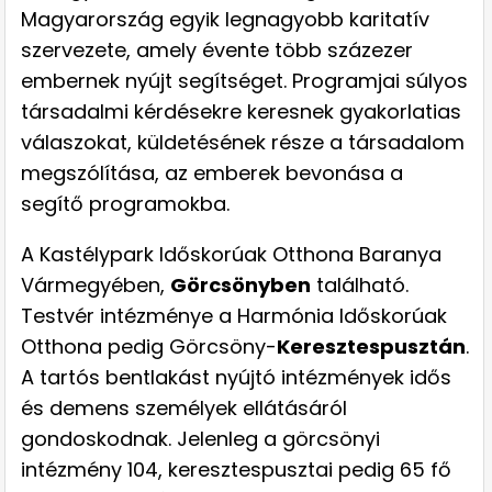
Magyarország egyik legnagyobb karitatív
szervezete, amely évente több százezer
embernek nyújt segítséget. Programjai súlyos
társadalmi kérdésekre keresnek gyakorlatias
válaszokat, küldetésének része a társadalom
megszólítása, az emberek bevonása a
segítő programokba.
A Kastélypark Időskorúak Otthona Baranya
Vármegyében,
Görcsönyben
található.
Testvér intézménye a Harmónia Időskorúak
Otthona pedig Görcsöny-
Keresztespusztán
.
A tartós bentlakást nyújtó intézmények idős
és demens személyek ellátásáról
gondoskodnak. Jelenleg a görcsönyi
intézmény 104, keresztespusztai pedig 65 fő