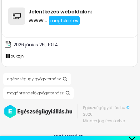
Jelentkezés weboldalon:
www...
megtekintés
2026 június 26., 10:14
xuxzjn
egészségügy gyógytornász
magánrendelő gyógytornász
Egészségügyiállás.hu
©
2026
Minden jog fenntartva.
Ügyfélszolgálat