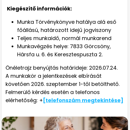
Kiegészítő információk:
Munka Törvénykönyve hatálya alá eső
főállású, határozott idejű jogviszony
Teljes munkaidő, normál munkarend
Munkavégzés helye: 7833 Görcsöny,
Hársfa u. 6. és Keresztespuszta 2.
Önéletrajz benyújtás határideje: 2026.07.24.
A munkakör a jelentkezések elbírását
követően 2026. szeptember 1-től betölthető.
Felmerülő kérdés esetén a telefonos
elérhetőség: +
[telefonszám megtekintése]