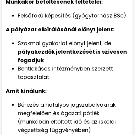
Munkakör betöltésének feltételei:
Felsőfokú képesítés (gyógytornász BSc)
A pályázat elbírálásánál előnyt jelent:
Szakmai gyakorlat előnyt jelent, de
pályakezdők jelentkezését is szívesen
fogadjuk
Bentlakásos intézményben szerzett
tapasztalat
Amit kínálunk:
Bérezés a hatályos jogszabályoknak
megfelelően és ágazati pótlék
(munkában eltöltött idő és az iskolai
végzettség függvényében)