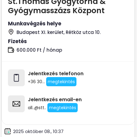
St.Thomas Gyógytorna &
Gyógymasszázs Központ
Munkavégzés helye
Budapest XI. kerület, Rétköz utca 10.
Fizetés
600.000 Ft / hónap
Jelentkezés telefonon
+36 30...
megtekintés
Jelentkezés email-en
all..@stt..
megtekintés
2025 október 08., 10:37