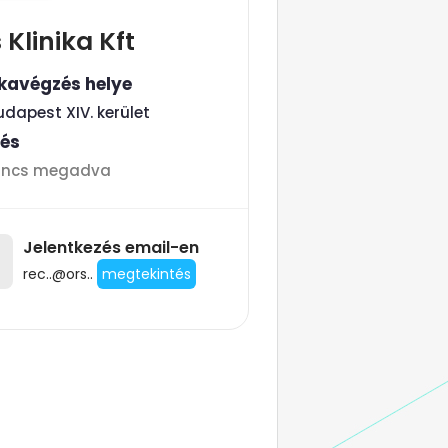
 Klinika Kft
avégzés helye
udapest XIV. kerület
tés
incs megadva
Jelentkezés email-en
rec..@ors..
megtekintés