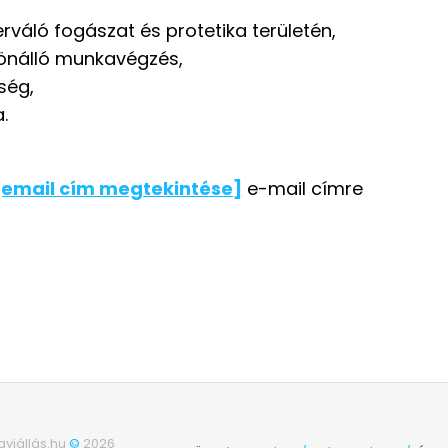
váló fogászat és protetika területén,
, önálló munkavégzés,
ség,
.
[email cím megtekintése]
e-mail címre
yiállás.hu
©
2026