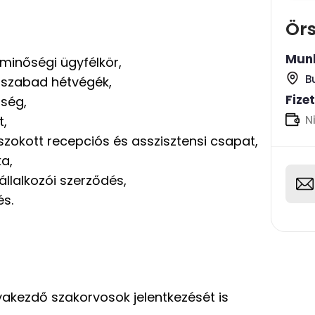
Örs
Munk
minőségi ügyfélkör,
B
 szabad hétvégék,
Fize
őség,
N
t,
szokott recepciós és asszisztensi csapat,
a,
állalkozói szerződés,
és.
akezdő szakorvosok jelentkezését is