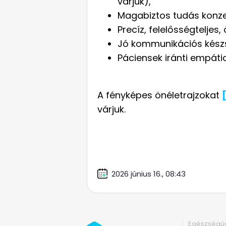
várjuk),
Magabiztos tudás konzer
Precíz, felelősségteljes
Jó kommunikációs kész
Páciensek iránti empátia
A fényképes önéletrajzokat
várjuk.
2026 június 16., 08:43
Egészségüg