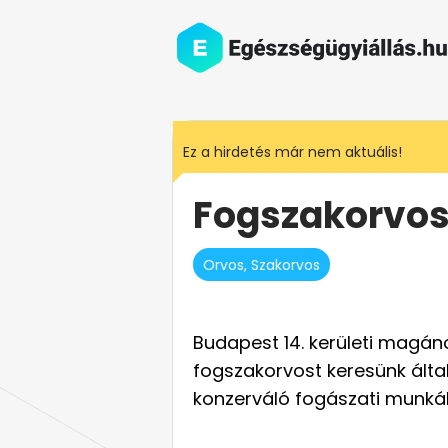
Ez a hirdetés már nem aktuális!
Fogszakorvo
Orvos, Szakorvos
Budapest 14. kerületi magá
fogszakorvost keresünk álta
konzerváló fogászati munká