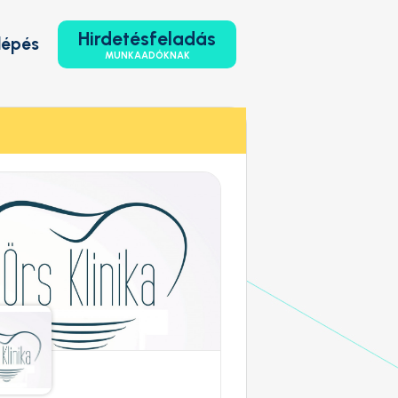
Hirdetésfeladás
lépés
MUNKAADÓKNAK