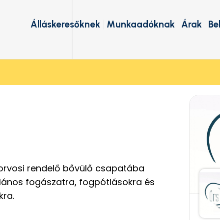
Álláskeresőknek
Munkaadóknak
Árak
Be
s
norvosi rendelő bővülő csapatába
lános fogászatra, fogpótlásokra és
kra.