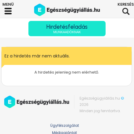
Hirdetésfeladás
MUNKAADÓKNAK
Ez a hirdetés már nem aktuális.
A hirdetés jelenleg nem elérhető.
Egészségügyiállás.hu
©
2026
Minden jog fenntartva.
Ügyfélszolgálat
Médiaajánlat