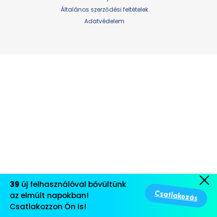
Általános szerződési feltételek
Adatvédelem
39
új felhasználóval bővültünk
Csatlakozás
az elmúlt napokban!
Csatlakozzon Ön is!