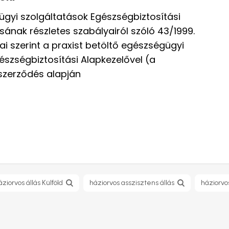
ügyi szolgáltatások Egészségbiztosítási
sának részletes szabályairól szóló 43/1999.
lyai szerint a praxist betöltő egészségügyi
észségbiztosítási Alapkezelővel (a
szerződés alapján
áziorvos állás Külföld
háziorvos asszisztens állás
háziorvo