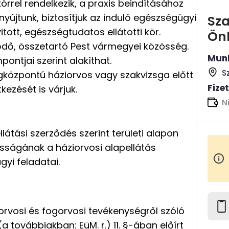
örrel rendelkezik, a praxis beindításához
újtunk, biztosítjuk az induló egészségügyi
Sz
yitott, egészségtudatos ellátotti kör.
Ön
lődő, összetartó Pest vármegyei közösség.
Munk
pontjai szerint alakíthat.
S
gközpontú háziorvos vagy szakvizsga előtt
Fize
kezését is várjuk.
N
látási szerződés szerint területi alapon
osságának a háziorvosi alapellátás
yi feladatai.
orvosi és fogorvosi tevékenységről szóló
(a továbbiakban: EüM. r.) 11. §-ában előírt