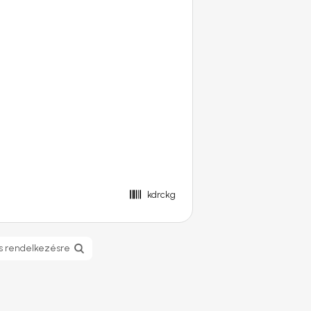
kdrckg
s rendelkezésre