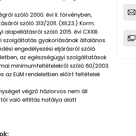
gről szóló 2000. évi II. törvényben,
sáról szóló 313/2011. (XII.23.) Korm.
alapellátásról szóló 2015. évi CXXIII.
 szolgáltatás gyakorlásának általános
ödési engedélyezési eljárásról szóló
deletben, az egészségügyi szolgáltatások
mai minimumfeltételekről szóló 60/2003.
s az EüM rendeletben előírt feltételek
enységet végző háziorvos nem áll
ől való eltiltás hatálya alatt
ok: