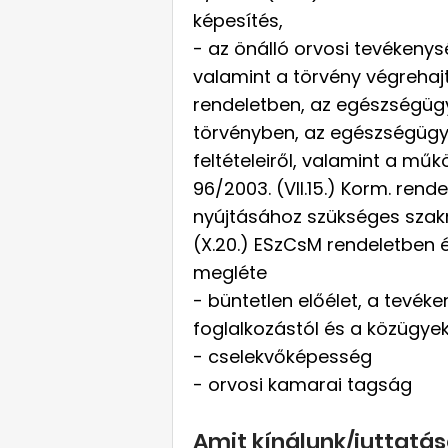
képesítés,
- az önálló orvosi tevékenysé
valamint a törvény végrehajtá
rendeletben, az egészségügyi 
törvényben, az egészségügyi
feltételeiről, valamint a műk
96/2003. (VII.15.) Korm. ren
nyújtásához szükséges szak
(X.20.) ESzCsM rendeletben é
megléte
- büntetlen előélet, a tevék
foglalkozástól és a közügyekt
- cselekvőképesség
- orvosi kamarai tagság
Amit kínálunk/juttatás