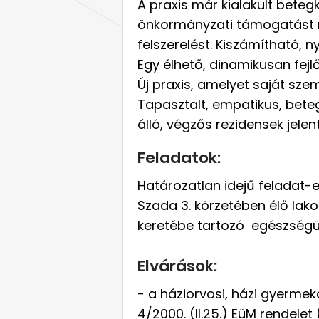
A praxis már kialakult betegk
önkormányzati támogatást ny
felszerelést. Kiszámítható, n
Egy élhető, dinamikusan fej
Új praxis, amelyet saját szem
Tapasztalt, empatikus, bete
álló, végzős rezidensek jelent
Feladatok:
Határozatlan idejű feladat-el
Szada 3. körzetében élő lak
keretébe tartozó egészségüg
Elvárások:
- a háziorvosi, házi gyermek
4/2000. (II.25.) EüM rendelet 