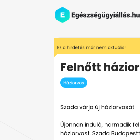
Ez a hirdetés már nem aktuális!
Felnőtt házio
Háziorvos
Szada várja új háziorvosát
Újonnan induló, harmadik fel
háziorvost. Szada Budapestt