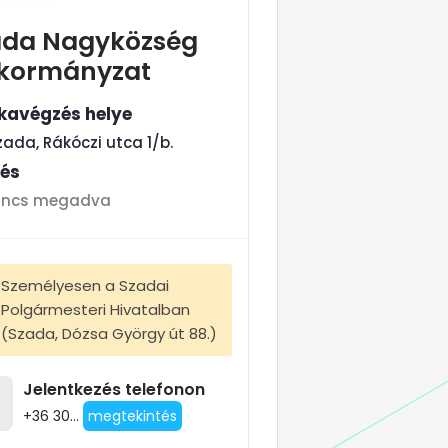
ada Nagyközség
kormányzat
avégzés helye
zada, Rákóczi utca 1/b.
tés
incs megadva
Személyesen a Szadai
Polgármesteri Hivatalban
(Szada, Dózsa György út 88.)
Jelentkezés telefonon
+36 30...
megtekintés