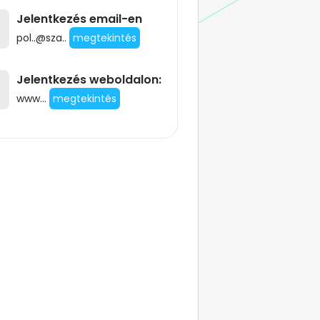
Jelentkezés email-en
pol..@sza..
megtekintés
Jelentkezés weboldalon:
www...
megtekintés