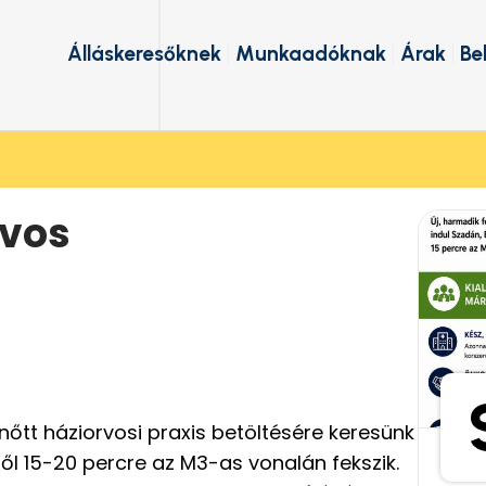
Álláskeresőknek
Munkaadóknak
Árak
Be
rvos
nőtt háziorvosi praxis betöltésére keresünk
ől 15-20 percre az M3-as vonalán fekszik.