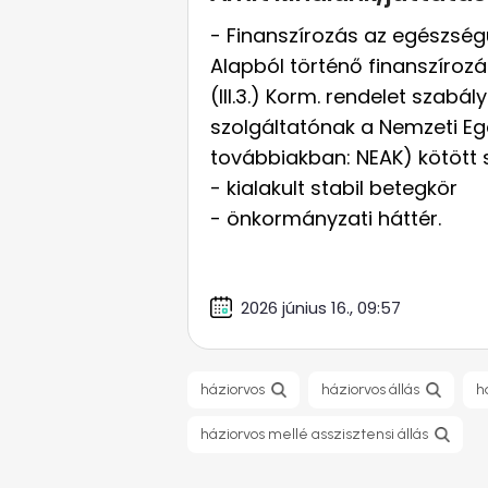
- Finanszírozás az egészség
Alapból történő finanszírozá
(III.3.) Korm. rendelet szabá
szolgáltatónak a Nemzeti Eg
továbbiakban: NEAK) kötött 
- kialakult stabil betegkör
- önkormányzati háttér.
2026 június 16., 09:57
háziorvos
háziorvos állás
h
háziorvos mellé asszisztensi állás