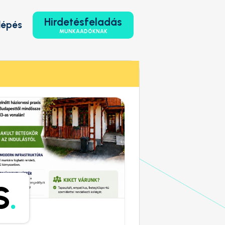
Hirdetésfeladás
lépés
MUNKAADÓKNAK
S
.