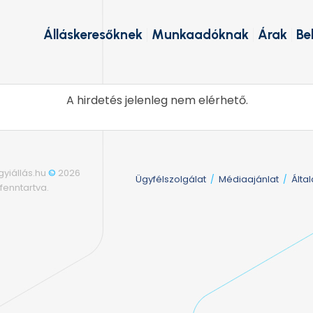
Álláskeresőknek
Munkaadóknak
Árak
Be
A hirdetés jelenleg nem elérhető.
yiállás.hu
©
2026
Ügyfélszolgálat
Médiaajánlat
Álta
/
/
fenntartva.