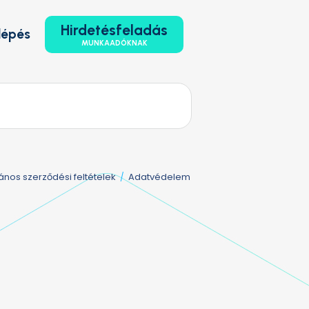
Hirdetésfeladás
lépés
MUNKAADÓKNAK
lános szerződési feltételek
Adatvédelem
/