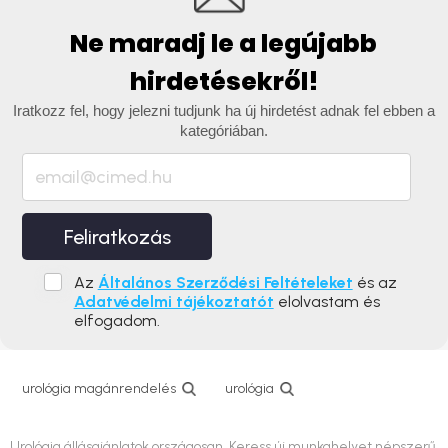
Ne maradj le a legújabb
hirdetésekről!
Iratkozz fel, hogy jelezni tudjunk ha új hirdetést adnak fel ebben a
kategóriában.
Feliratkozás
Az
Általános Szerződési Feltételeket
és az
Adatvédelmi tájékoztatót
elolvastam és
elfogadom.
urológia magánrendelés
urológia
Urológia állásajánlatok országosan. Keress új munkahelyet népszerű