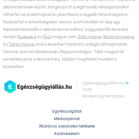
álláshirdetések között, böngészd át a legfrissebb állásajánlatokat,
töltsd fel az önéletrajzod és jelentkezz a legjobb lehetőségekre.
Fedezd fel a lehetőségeket, keress új kihívásokat és lépj egy
lépéssel közelebb a sikeres karrieredhez. Leggyakoribb keresési
terület
Budapest
és
Pest
megye után
Zala megye
,
Baranya megye
és
Tolna megye
ahol a közelben található urológia állásajánlatok.
Városok szerinti álláskeresés Magyarországon. Több megye áll
rendelkezésre a kereséshez, találjon megfelelő munkát a
közelében.
Egészségügyiállás.hu
©
2026
Minden jog fenntartva.
Ügyfélszolgálat
Médiaajánlat
Általános szerződési feltételek
Adatvédelem