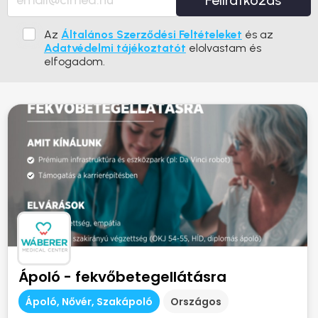
Feliratkozás
Az
Általános Szerződési Feltételeket
és az
Adatvédelmi tájékoztatót
elolvastam és
elfogadom.
Ápoló - fekvőbetegellátásra
Ápoló, Nővér, Szakápoló
Országos