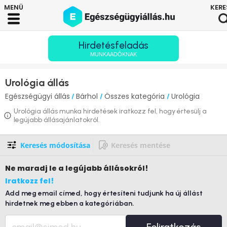
Hirdetésfeladás
MUNKAADÓKNAK
Urológia állás
Egészségügyi állás
Bárhol
Összes kategória
Urológia
/
/
/
Urológia állás munka hirdetések iratkozz fel, hogy értesülj a
legújabb állásajánlatokról.
Keresés módosítása
Keresés mentése
Ne maradj le
a legújabb állásokról!
Iratkozz fel!
Add meg email címed, hogy értesíteni tudjunk ha új állást
hirdetnek meg ebben a kategóriában.