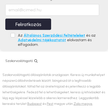
Feliratkozás
Az
Általános Szerződési Feltételeket
és az
Adatvédelmi tájékoztatót
elolvastam és
elfogadom.
Szakorvoslátogató
Szakorvoslátogató állásajánlatok országosan. Keress új munkahelyet
népszerű álláshirdetések között, böngészd át a legfrissebb
állásajánlatokat, töltsd fel az önéletrajzod és jelentkezz a legjobb
lehetőségekre. Fedezd fel a lehetőségeket, keress új kihívásokat és
lépj egy lépéssel közelebb a sikeres karrieredhez. Leggyakoribb
keresési terület
Budapest
és
Pest
megye után
Zala megye
,