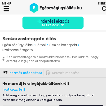
Hirdetésfeladás
MUNKAADÓKNAK
Szakorvoslátogató állás
Egészségügyi állás
Bárhol
Összes kategória
/
/
/
Szakorvoslátogató
Szakorvoslátogató állás munka hirdetések iratkozz fel, hogy
értesülj a legújabb állásajánlatokról.
Keresés módosítása
Keresés mentése
Ne maradj le
a legújabb állásokról!
Iratkozz fel!
Add meg email címed, hogy értesíteni tudjunk ha új állást
hirdetnek meg ebben a kategóriában.