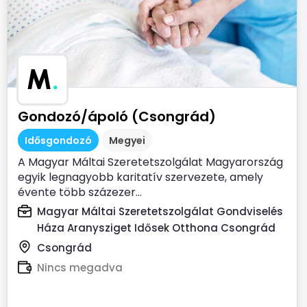
M
.
Gondozó/ápoló (Csongrád)
Idősgondozó
Megyei
A Magyar Máltai Szeretetszolgálat Magyarország
egyik legnagyobb karitatív szervezete, amely
évente több százezer...
Magyar Máltai Szeretetszolgálat Gondviselés
Háza Aranysziget Idősek Otthona Csongrád
Csongrád
Nincs megadva