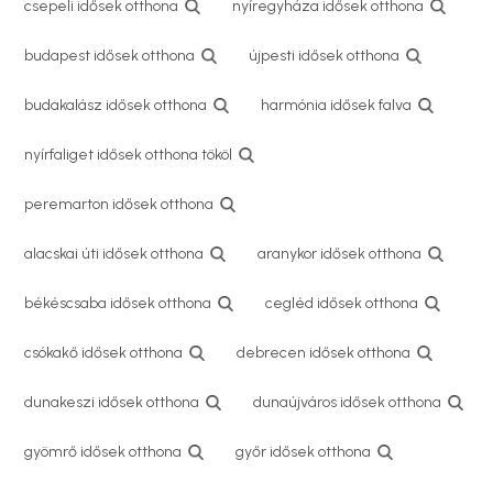
csepeli idősek otthona
nyíregyháza idősek otthona
budapest idősek otthona
újpesti idősek otthona
budakalász idősek otthona
harmónia idősek falva
nyírfaliget idősek otthona tököl
peremarton idősek otthona
alacskai úti idősek otthona
aranykor idősek otthona
békéscsaba idősek otthona
cegléd idősek otthona
csókakő idősek otthona
debrecen idősek otthona
dunakeszi idősek otthona
dunaújváros idősek otthona
gyömrő idősek otthona
győr idősek otthona