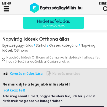
Hirdetésfeladás
MUNKAADÓKNAK
Napvirág Idősek Otthona állás
Egészségügyi állás
Bárhol
Összes kategória
Napvirág
/
/
/
Idősek Otthona
Napvirág Idősek Otthona állás munka hirdetések iratkozz fel,
hogy értesülj a legújabb állásajánlatokról.
Keresés módosítása
Keresés mentése
Ne maradj le
a legújabb állásokról!
Iratkozz fel!
Add meg email címed, hogy értesíteni tudjunk ha új állást
hirdetnek meg ebben a kategóriában.