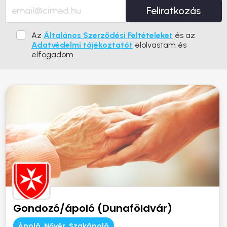
Feliratkozás
Az
Általános Szerződési Feltételeket
és az
Adatvédelmi tájékoztatót
elolvastam és
elfogadom.
Gondozó/ápoló (Dunaföldvár)
Ápoló, Nővér, Szakápoló