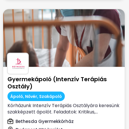
Gyermekápoló (Intenzív Terápiás
Osztály)
Ápoló, Nővér, Szakápoló
Kórházunk Intenzív Terápiás Osztályára keresünk
szakképzett ápolót. Feladatok: Kritikus,...
Bethesda Gyermekkórház