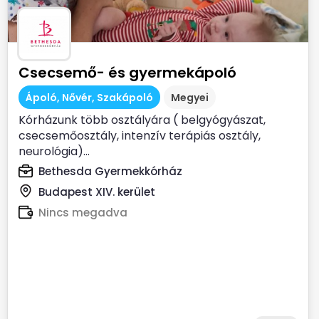
Csecsemő- és gyermekápoló
Ápoló, Nővér, Szakápoló
Megyei
Kórházunk több osztályára ( belgyógyászat,
csecsemőosztály, intenzív terápiás osztály,
neurológia)...
Bethesda Gyermekkórház
Budapest XIV. kerület
Nincs megadva