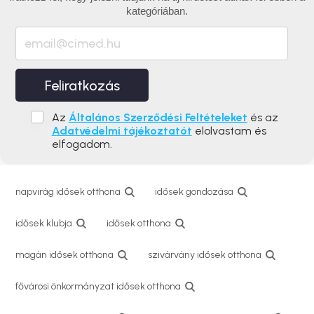
kategóriában.
Feliratkozás
Az
Általános Szerződési Feltételeket
és az
Adatvédelmi tájékoztatót
elolvastam és
elfogadom.
napvirág idősek otthona
idősek gondozása
idősek klubja
idősek otthona
magán idősek otthona
szivárvány idősek otthona
fővárosi önkormányzat idősek otthona