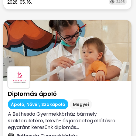
2026. 05. 16.
2495
Diplomás ápoló
Ápoló, Nővér, Szakápoló
Megyei
A Bethesda Gyermekkórház bármely
szakterületére, fekvő- és járóbeteg ellátásra
egyaránt keresünk diplomás...
Bethesda Gyermekkórház