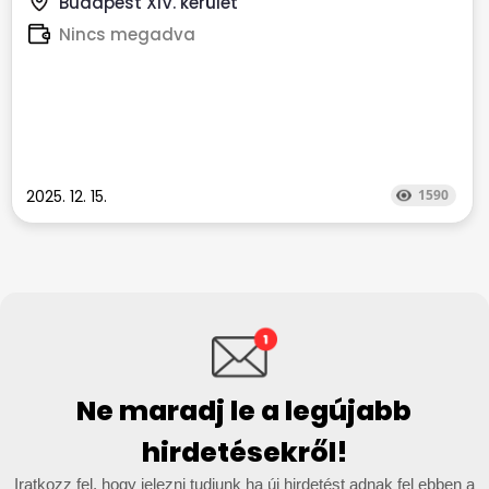
Budapest XIV. kerület
Nincs megadva
2025. 12. 15.
1590
Ne maradj le a legújabb
hirdetésekről!
Iratkozz fel, hogy jelezni tudjunk ha új hirdetést adnak fel ebben a