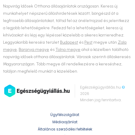
Napvirág Idősek Otthona állásajánlatok országosan. Keress új
munkahelyet népszerű álláshirdetések között, böngészd át a
legfrissebb állásajánlatokat, töltsd fel az önéletrajzod és jelentkezz
a legjobb lehetőségekre. Fedezd fel a lehetőségeket, keress új
kihívásokat és lépj egy lépéssel közelebb a sikeres karrieredhez.
Leggyakoribb keresési terület
Budapest
és
Pest
megye után
Zala
megye
,
Baranya megye
és
Tolna megye
ahol a közelben található
napvirág idősek otthona állásajánlatok. Városok szerinti álláskeresés
Magyarországon. Több megye áll rendelkezésre a kereséshez,
találjon megfelelő munkát a közelében.
Egészségügyiállás.hu
©
2026
Minden jog fenntartva.
Ügyfélszolgálat
Médiaajánlat
Általános szerződési feltételek